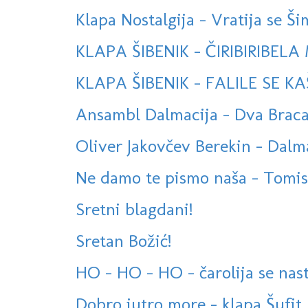
Klapa Nostalgija - Vratija se Šim
KLAPA ŠIBENIK - ČIRIBIRIBEL
KLAPA ŠIBENIK - FALILE SE 
Ansambl Dalmacija - Dva Brac
Oliver Jakovčev Berekin - Dalma
Ne damo te pismo naša - Tomislav
Sretni blagdani!
Sretan Božić!
HO - HO - HO - čarolija se nast
Dobro jutro more - klapa Šufit