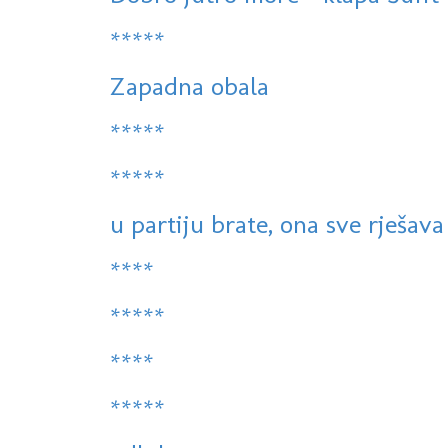
*****
Zapadna obala
*****
*****
u partiju brate, ona sve rješava
****
*****
****
*****