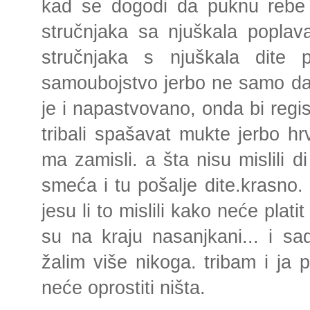
ka
d se dogodi da puknu rebe n
stručnjaka sa njuškala poplav
stručnjaka s njuškala dite
samoubojstvo jerbo ne samo da 
je i napastvovano, onda bi regist
tribali spašavat mukte jerbo hrv
ma zamisli. a šta nisu mislili d
smeća i tu pošalje dite.krasno.
jesu li to mislili kako neće plati
su na kraju nasanjkani... i sad
žalim više nikoga. tribam i ja p
neće oprostiti ništa.