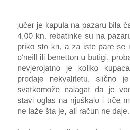
učer je kapula na pazaru bila ča
j
4,00 kn. rebatinke su na pazaru,
priko sto kn, a za iste pare se
o'neill ili benetton u butigi, pro
nevjerojatno je koliko kupa
prodaje nekvalitetu. slično j
svatkomože nalagat da je vodoi
stavi oglas na njuškalo i trče 
ne laže šta je, ali račun ne daje.