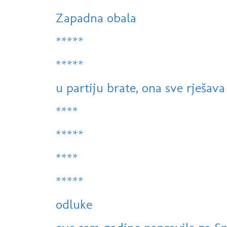
Zapadna obala
*****
*****
u partiju brate, ona sve rješava
****
*****
****
*****
odluke