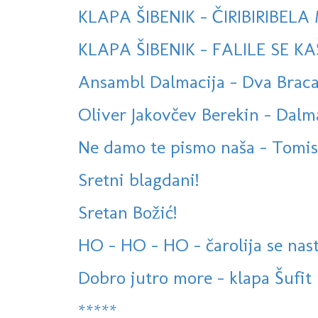
KLAPA ŠIBENIK - ČIRIBIRIBEL
KLAPA ŠIBENIK - FALILE SE 
Ansambl Dalmacija - Dva Brac
Oliver Jakovčev Berekin - Dalma
Ne damo te pismo naša - Tomislav
Sretni blagdani!
Sretan Božić!
HO - HO - HO - čarolija se nast
Dobro jutro more - klapa Šufit
*****