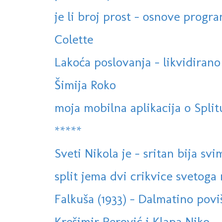
je li broj prost - osnove progra
Colette
Lakoća poslovanja - likvidirano
Šimija Roko
moja mobilna aplikacija o Split
*****
Sveti Nikola je - sritan bija svi
split jema dvi crikvice svetog
Falkuša (1933) - Dalmatino poviš
Krešimir Perović i Klapa Niko - 