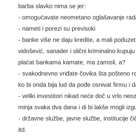
barba slavko nima se jer:
- omogućavate neometano oglašavanje rad
- nameti i porezi su previsoki
- banke više ne daju kredite, a mali poduzetn
vidošević, sanader i slični kriminalno kupuj
plaćat bankama kamate, ma zamisli, a?
- svakodnevno vriđate čovika šta pošteno rad
ko bi onda bija lud da pođe osnivat firmu i d
- veliki investitori nikad neće doč u vrlo ne
minja svaka dva dana i di bi lakše mogli izg
- državne službe, javne službe, institucije č
itd.