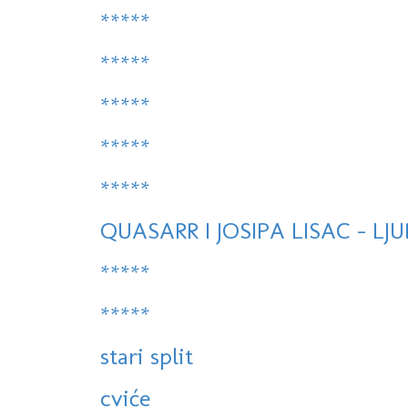
*****
*****
*****
*****
*****
QUASARR I JOSIPA LISAC - LJ
*****
*****
stari split
cviće