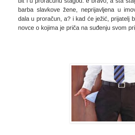
bit i u proračunu štagod. e bravo, a šta šta
barba slavkove žene, neprijavljena u imov
dala u proračun, a? i kad će ježić, prijatel
novce o kojima je priča na suđenju svom prij