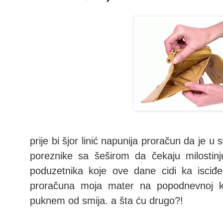
prije bi šjor linić napunija proračun da je 
poreznike sa šeširom da čekaju milostin
poduzetnika koje ove dane cidi ka isciđ
proračuna moja mater na popodnevnoj ka
puknem od smija. a šta ću drugo?!