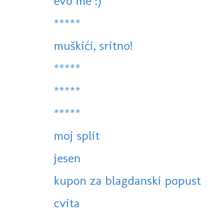
evo me :)
*****
muškići, sritno!
*****
*****
*****
moj split
jesen
kupon za blagdanski popust
cvita