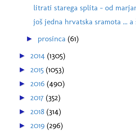
litrati starega splita - od marja
još jedna hrvatska sramota ... a š
prosinca
(61)
►
2014
(1305)
►
2015
(1053)
►
2016
(490)
►
2017
(352)
►
2018
(314)
►
2019
(296)
►