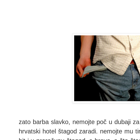
zato barba slavko, nemojte poč u dubaji za
hrvatski hotel štagod zaradi. nemojte mu tir