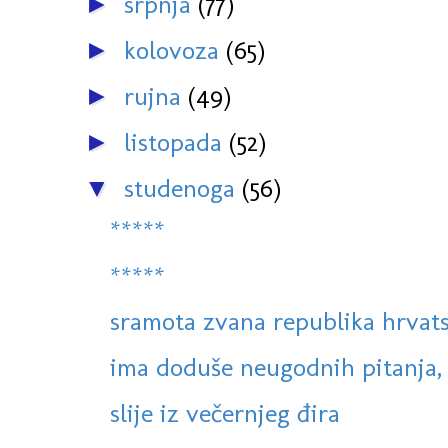
srpnja
(77)
►
kolovoza
(65)
►
rujna
(49)
►
listopada
(52)
►
studenoga
(56)
▼
*****
*****
sramota zvana republika hrvat
ima doduše neugodnih pitanja, al
slije iz večernjeg đira