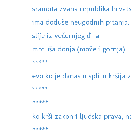
sramota zvana republika hrvat
ima doduše neugodnih pitanja, al
slije iz večernjeg đira
mrduša donja (može i gornja)
*****
evo ko je danas u splitu kršija 
*****
*****
ko krši zakon i ljudska prava, 
*****