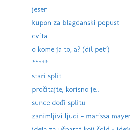
jesen
kupon za blagdanski popust
cvita
o kome ja to, a? (dil peti)
*****
stari split
pročitajte, korisno je..
sunce dođi splitu
zanimljivi ljudi - marissa maye
ideja za ušparat koji šold - idej