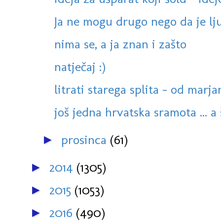
Ja ne mogu drugo nego da je lju
nima se, a ja znan i zašto
natječaj :)
litrati starega splita - od marja
još jedna hrvatska sramota ... a š
prosinca
(61)
►
2014
(1305)
►
2015
(1053)
►
2016
(490)
►