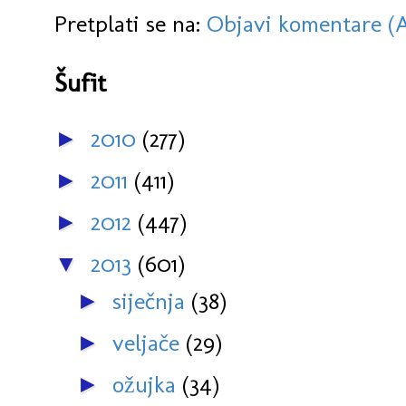
Pretplati se na:
Objavi komentare (
Šufit
2010
(277)
►
2011
(411)
►
2012
(447)
►
2013
(601)
▼
siječnja
(38)
►
veljače
(29)
►
ožujka
(34)
►