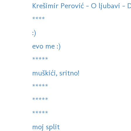
Krešimir Perović - O ljubavi - 
****
:)
evo me :)
*****
muškići, sritno!
*****
*****
*****
moj split