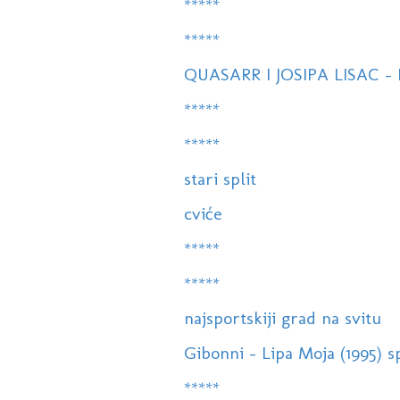
*****
*****
QUASARR I JOSIPA LISAC -
*****
*****
stari split
cviće
*****
*****
najsportskiji grad na svitu
Gibonni - Lipa Moja (1995) s
*****