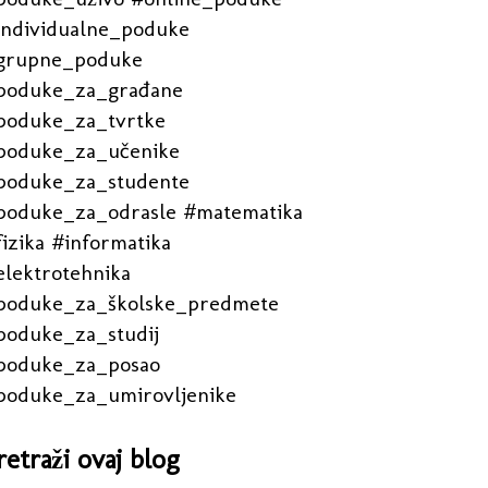
individualne_poduke
grupne_poduke
poduke_za_građane
poduke_za_tvrtke
poduke_za_učenike
poduke_za_studente
poduke_za_odrasle #matematika
izika #informatika
elektrotehnika
poduke_za_školske_predmete
poduke_za_studij
poduke_za_posao
poduke_za_umirovljenike
retraži ovaj blog