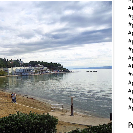
#
#
#
#
#
#
#
#f
#
#
#
#
#
P