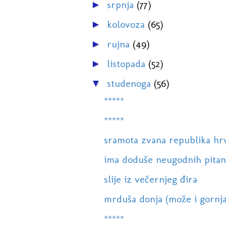
srpnja
(77)
►
kolovoza
(65)
►
rujna
(49)
►
listopada
(52)
►
studenoga
(56)
▼
*****
*****
sramota zvana republika hr
ima doduše neugodnih pitanja,
slije iz večernjeg đira
mrduša donja (može i gornja
*****