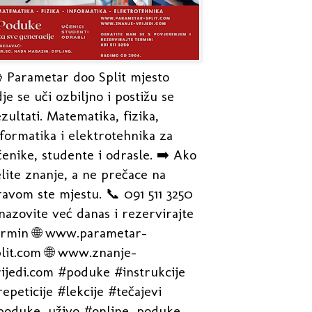
 Parametar doo Split mjesto
je se uči ozbiljno i postižu se
zultati. Matematika, fizika,
formatika i elektrotehnika za
enike, studente i odrasle. ➡️ Ako
lite znanje, a ne prečace na
avom ste mjestu. 📞 091 511 3250
nazovite već danas i rezervirajte
ermin 🌐 www.parametar-
plit.com 🌐 www.znanje-
rijedi.com #poduke #instrukcije
epeticije #lekcije #tečajevi
poduke_uživo #online_poduke