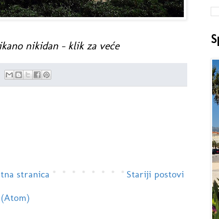
S
likano nikidan - klik za veće
tna stranica
Stariji postovi
 (Atom)