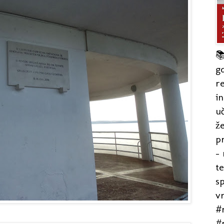

gd
re
in
uč
že
pr
- 
t
s
v
#r
#