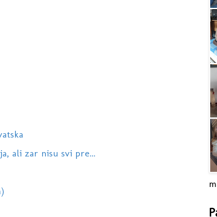
vatska
 ali zar nisu svi pre...
m
)
P