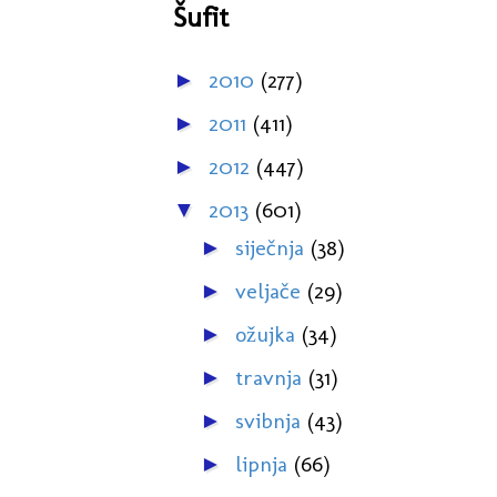
Šufit
2010
(277)
►
2011
(411)
►
2012
(447)
►
2013
(601)
▼
siječnja
(38)
►
veljače
(29)
►
ožujka
(34)
►
travnja
(31)
►
svibnja
(43)
►
lipnja
(66)
►