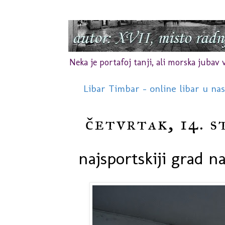
Neka je portafoj tanji, ali morska jubav vr
Libar Timbar - online libar u na
četvrtak, 14. s
najsportskiji grad na