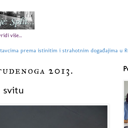
idi više...
stavcima prema istinitim i strahotnim događajima u R
tudenoga 2013.
P
 svitu