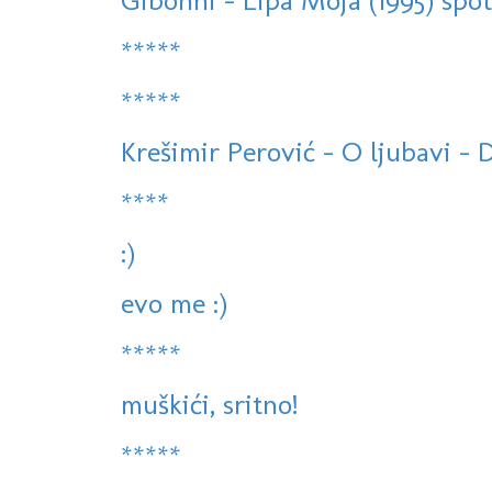
Gibonni - Lipa Moja (1995) spo
*****
*****
Krešimir Perović - O ljubavi - 
****
:)
evo me :)
*****
muškići, sritno!
*****