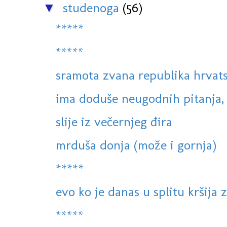
studenoga
(56)
▼
*****
*****
sramota zvana republika hrvat
ima doduše neugodnih pitanja, al
slije iz večernjeg đira
mrduša donja (može i gornja)
*****
evo ko je danas u splitu kršija 
*****