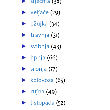
siječnja
(38)
►
veljače
(29)
►
ožujka
(34)
►
travnja
(31)
►
svibnja
(43)
►
lipnja
(66)
►
srpnja
(77)
►
kolovoza
(65)
►
rujna
(49)
►
listopada
(52)
►