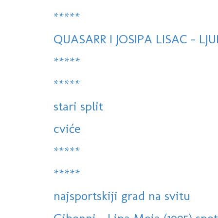
*****
QUASARR I JOSIPA LISAC - LJ
*****
*****
stari split
cviće
*****
*****
najsportskiji grad na svitu