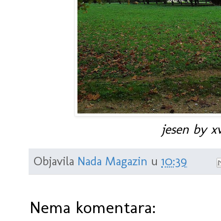
jesen by xv
Objavila
Nada Magazin
u
10:39
Nema komentara: