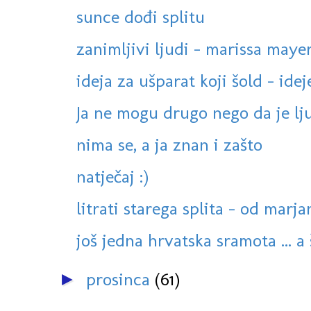
sunce dođi splitu
zanimljivi ljudi - marissa maye
ideja za ušparat koji šold - idej
Ja ne mogu drugo nego da je lju
nima se, a ja znan i zašto
natječaj :)
litrati starega splita - od marja
još jedna hrvatska sramota ... a š
prosinca
(61)
►