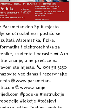
 Parametar doo Split mjesto
je se uči ozbiljno i postižu se
zultati. Matematika, fizika,
formatika i elektrotehnika za
enike, studente i odrasle. ➡️ Ako
lite znanje, a ne prečace na
avom ste mjestu. 📞 091 511 3250
nazovite već danas i rezervirajte
ermin 🌐 www.parametar-
plit.com 🌐 www.znanje-
rijedi.com #poduke #instrukcije
epeticije #lekcije #tečajevi
poduke_uživo #online_poduke