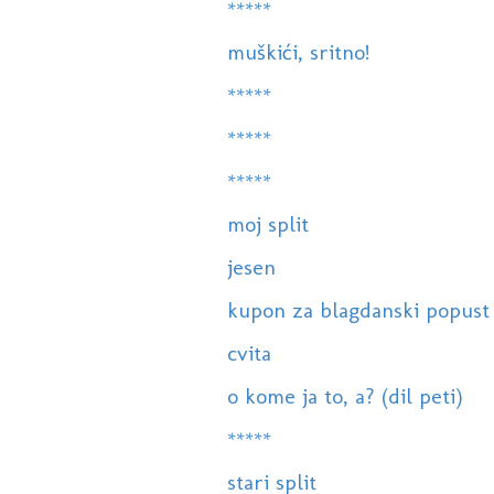
*****
muškići, sritno!
*****
*****
*****
moj split
jesen
kupon za blagdanski popust
cvita
o kome ja to, a? (dil peti)
*****
stari split