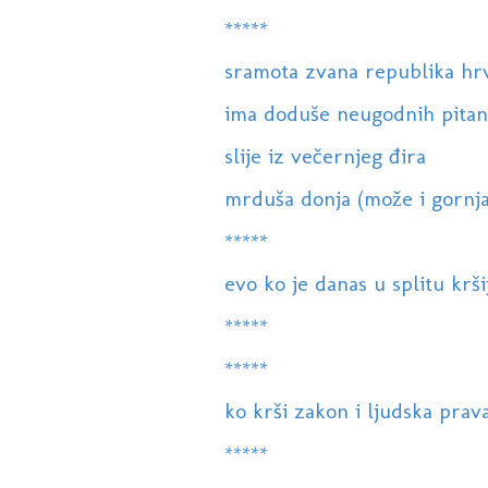
*****
sramota zvana republika hr
ima doduše neugodnih pitanja,
slije iz večernjeg đira
mrduša donja (može i gornja
*****
evo ko je danas u splitu krši
*****
*****
ko krši zakon i ljudska prav
*****