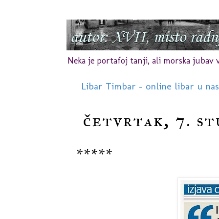
Neka je portafoj tanji, ali morska jubav vr
Libar Timbar - online libar u na
četvrtak, 7. st
*****