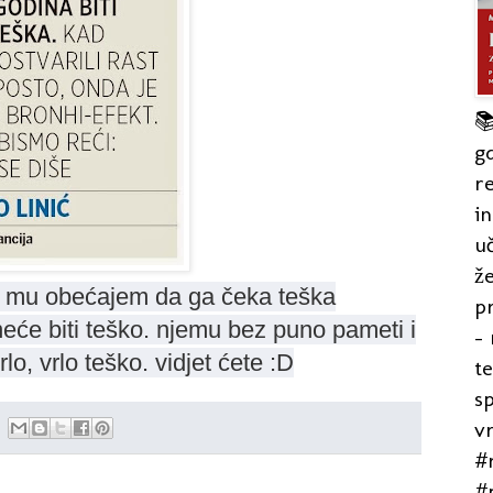

gd
re
in
uč
že
no mu obećajem da ga čeka teška
pr
eće biti teško. njemu bez puno pameti i
- 
rlo, vrlo teško. vidjet ćete :D
t
s
v
#r
#