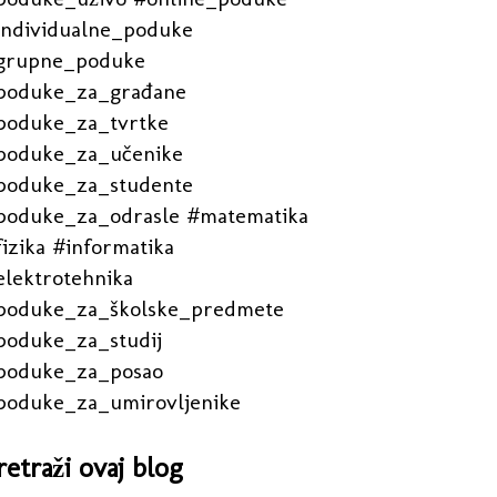
individualne_poduke
grupne_poduke
poduke_za_građane
poduke_za_tvrtke
poduke_za_učenike
poduke_za_studente
poduke_za_odrasle #matematika
izika #informatika
elektrotehnika
poduke_za_školske_predmete
poduke_za_studij
poduke_za_posao
poduke_za_umirovljenike
retraži ovaj blog