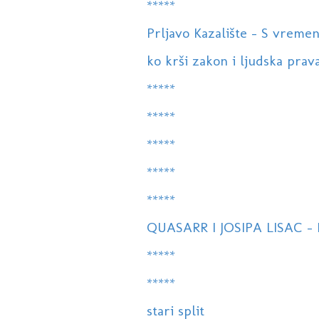
*****
Prljavo Kazalište - S vreme
ko krši zakon i ljudska prav
*****
*****
*****
*****
*****
QUASARR I JOSIPA LISAC -
*****
*****
stari split