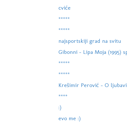
cviće
*****
*****
najsportskiji grad na svitu
Gibonni - Lipa Moja (1995) s
*****
*****
Krešimir Perović - O ljubavi
****
:)
evo me :)