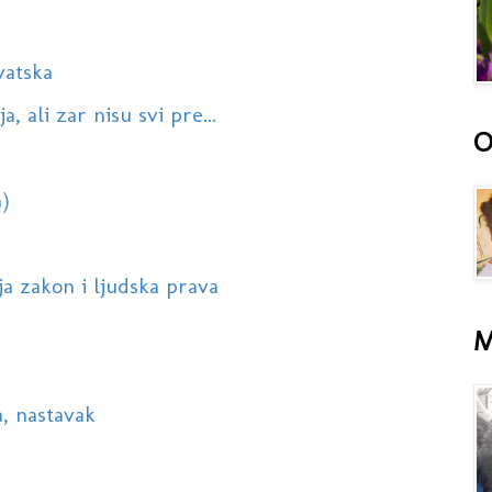
vatska
 ali zar nisu svi pre...
O
)
ja zakon i ljudska prava
M
a, nastavak