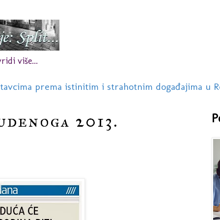
idi više...
stavcima prema istinitim i strahotnim događajima u R
udenoga 2013.
P