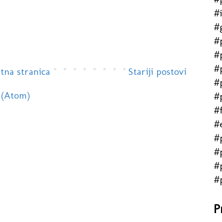
#
#
#
#
#
tna stranica
Stariji postovi
#
 (Atom)
#
#f
#
#
#
#
#
P