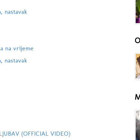
a, nastavak
O
na na vrijeme
a, nastavak
M
 LJUBAV (OFFICIAL VIDEO)