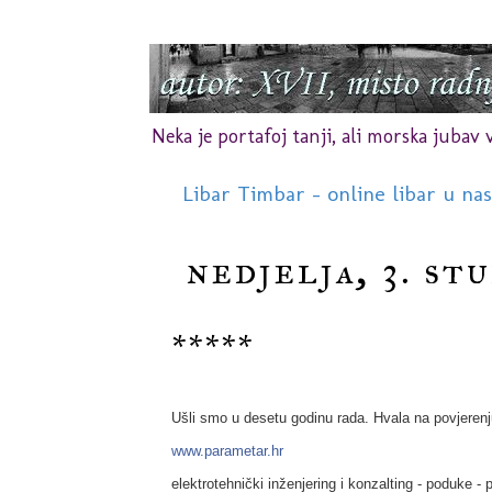
Neka je portafoj tanji, ali morska jubav vr
Libar Timbar - online libar u na
nedjelja, 3. st
*****
Ušli smo u desetu godinu rada. Hvala na povjerenj
www.parametar.hr
elektrotehnički inženjering i konzalting - poduke - pr