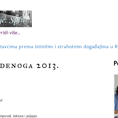
idi više...
stavcima prema istinitim i strahotnim događajima u R
udenoga 2013.
P
u!
ijevodi, lektura i prijepis