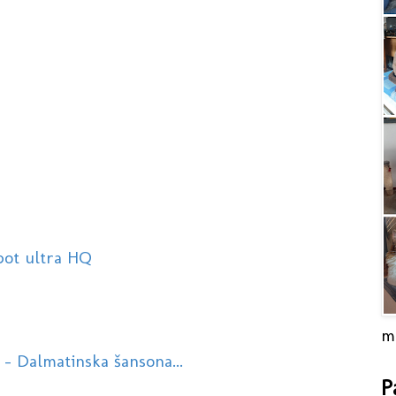
pot ultra HQ
m
 - Dalmatinska šansona...
P