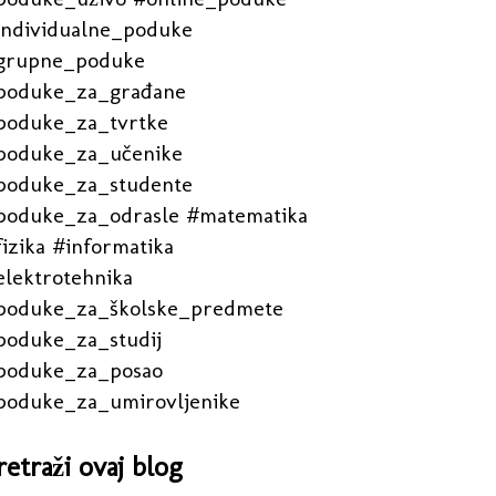
individualne_poduke
grupne_poduke
poduke_za_građane
poduke_za_tvrtke
poduke_za_učenike
poduke_za_studente
poduke_za_odrasle #matematika
izika #informatika
elektrotehnika
poduke_za_školske_predmete
poduke_za_studij
poduke_za_posao
poduke_za_umirovljenike
retraži ovaj blog