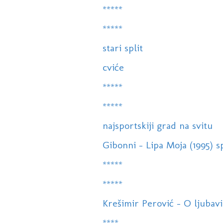
*****
*****
stari split
cviće
*****
*****
najsportskiji grad na svitu
Gibonni - Lipa Moja (1995) s
*****
*****
Krešimir Perović - O ljubavi
****