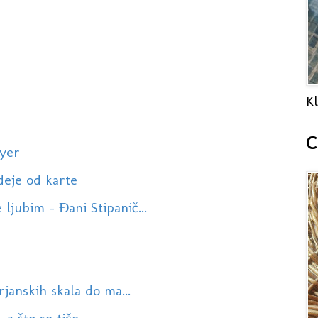
Kl
C
ayer
ideje od karte
ljubim - Đani Stipanič...
rjanskih skala do ma...