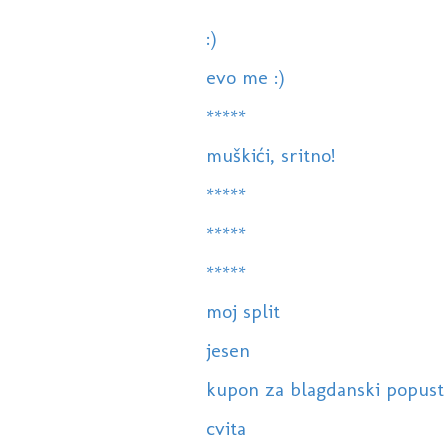
:)
evo me :)
*****
muškići, sritno!
*****
*****
*****
moj split
jesen
kupon za blagdanski popust
cvita