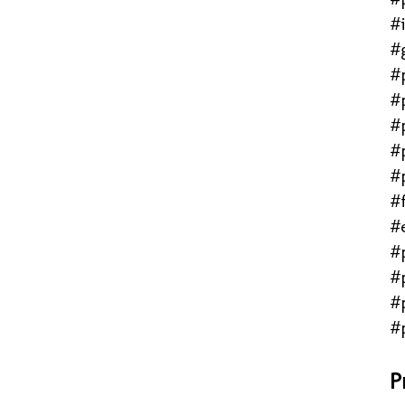
#
#
#
#
#
#
#
#f
#
#
#
#
#
P