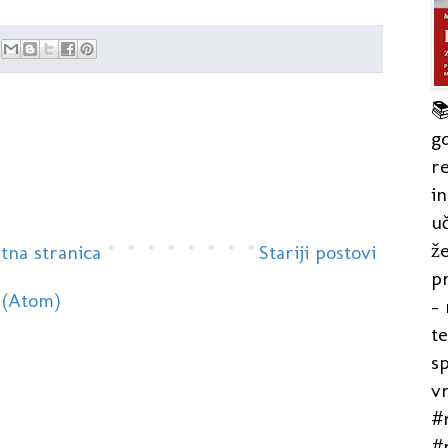

gd
re
in
uč
že
tna stranica
Stariji postovi
pr
 (Atom)
- 
t
s
v
#r
#