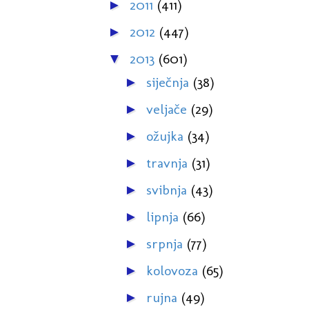
2011
(411)
►
2012
(447)
►
2013
(601)
▼
siječnja
(38)
►
veljače
(29)
►
ožujka
(34)
►
travnja
(31)
►
svibnja
(43)
►
lipnja
(66)
►
srpnja
(77)
►
kolovoza
(65)
►
rujna
(49)
►