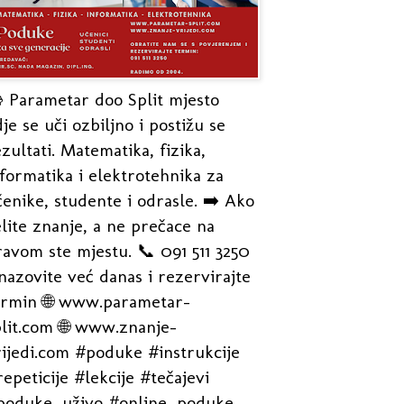
 Parametar doo Split mjesto
je se uči ozbiljno i postižu se
zultati. Matematika, fizika,
formatika i elektrotehnika za
enike, studente i odrasle. ➡️ Ako
lite znanje, a ne prečace na
avom ste mjestu. 📞 091 511 3250
nazovite već danas i rezervirajte
ermin 🌐 www.parametar-
plit.com 🌐 www.znanje-
rijedi.com #poduke #instrukcije
epeticije #lekcije #tečajevi
poduke_uživo #online_poduke