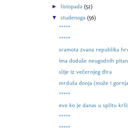
listopada
(52)
►
studenoga
(56)
▼
*****
*****
sramota zvana republika hr
ima doduše neugodnih pitanja,
slije iz večernjeg đira
mrduša donja (može i gornja
*****
evo ko je danas u splitu krši
*****
*****