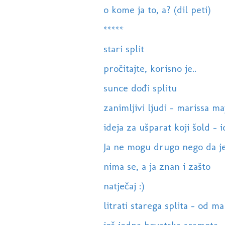
o kome ja to, a? (dil peti)
*****
stari split
pročitajte, korisno je..
sunce dođi splitu
zanimljivi ljudi - marissa m
ideja za ušparat koji šold - 
Ja ne mogu drugo nego da je 
nima se, a ja znan i zašto
natječaj :)
litrati starega splita - od ma