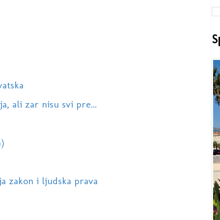
S
vatska
 ali zar nisu svi pre...
)
ja zakon i ljudska prava