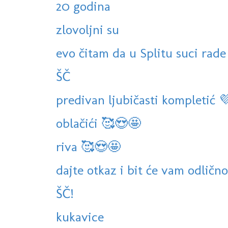
20 godina
zlovoljni su
evo čitam da u Splitu suci rade
ŠČ
predivan ljubičasti kompletić 
oblačići 🥰😍🤩
riva 🥰😍🤩
dajte otkaz i bit će vam odličn
ŠČ!
kukavice