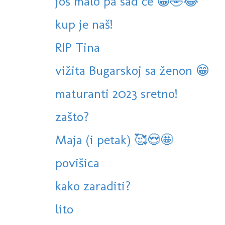
još malo pa sad će 😁🤣😂
kup je naš!
RIP Tina
vižita Bugarskoj sa ženon 😁
maturanti 2023 sretno!
zašto?
Maja (i petak) 🥰😍🤩
povišica
kako zaraditi?
lito