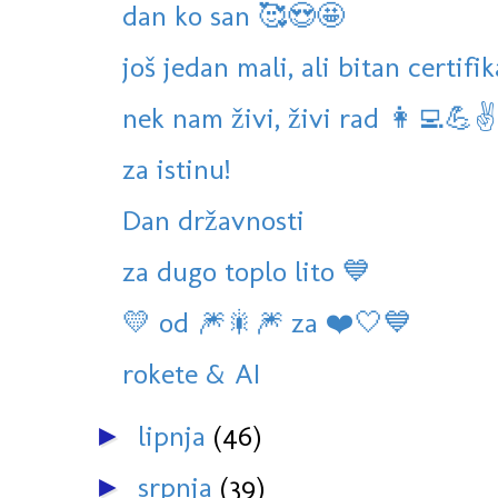
dan ko san 🥰😍🤩
još jedan mali, ali bitan certifik
nek nam živi, živi rad 👩‍💻💪✌️
za istinu!
Dan državnosti
za dugo toplo lito 💙
💛 od 🎆🎇🎆 za ❤️🤍💙
rokete & AI
lipnja
(46)
►
srpnja
(39)
►