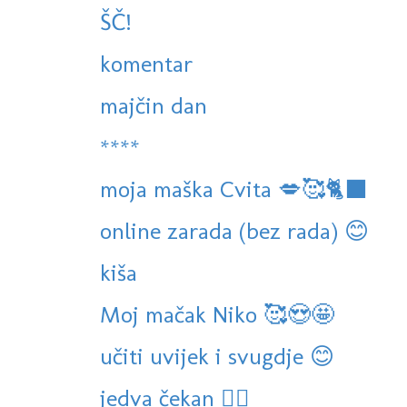
ŠČ!
komentar
majčin dan
****
moja maška Cvita 💋🥰🐈‍⬛
online zarada (bez rada) 😊
kiša
Moj mačak Niko 🥰😍🤩
učiti uvijek i svugdje 😊
jedva čekan 🏊‍♀️