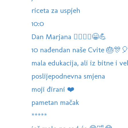
riceta za uspjeh
10:0
Dan Marjana 🚶‍♀️🚶‍♀️😁💪
10 nađendan naše Cvite 🎂🎊
mala edukacija, ali iz bitne i v
poslijepodnevna smjena
moji đirani ❤️
pametan mačak
*****