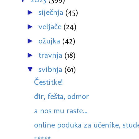
siječnja
(45)
►
veljače
(24)
►
ožujka
(42)
►
travnja
(18)
►
svibnja
(61)
▼
Čestitke!
đir, fešta, odmor
a nos mu raste...
online poduka za učenike, studen