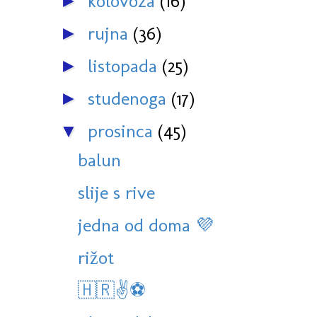
kolovoza
(16)
►
rujna
(36)
►
listopada
(25)
►
studenoga
(17)
►
prosinca
(45)
▼
balun
slije s rive
jedna od doma 💜
rižot
🇭🇷✌️⚽️