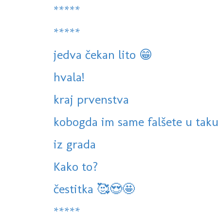
*****
*****
jedva čekan lito 😁
hvala!
kraj prvenstva
kobogda im same falšete u takuj
iz grada
Kako to?
čestitka 🥰😍🤩
*****