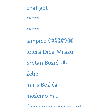
chat gpt
*****
*****
lampice 😊🥰😍🤩
letera Dida Mrazu
Sretan Božić! 🎄
želje
miris Božića
možemo mi...
živija privatni sektor!