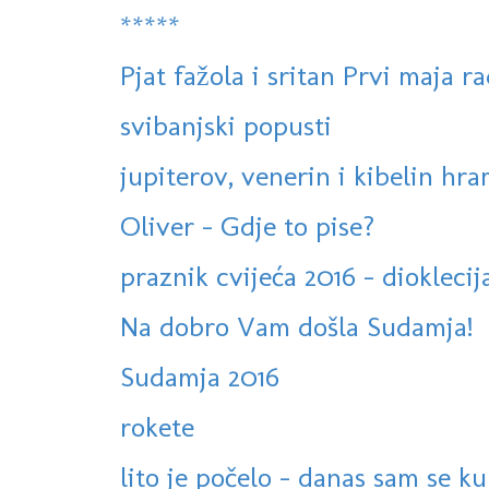
*****
Pjat fažola i sritan Prvi maja r
svibanjski popusti
jupiterov, venerin i kibelin hr
Oliver - Gdje to pise?
praznik cvijeća 2016 - diokleci
Na dobro Vam došla Sudamja!
Sudamja 2016
rokete
lito je počelo - danas sam se k