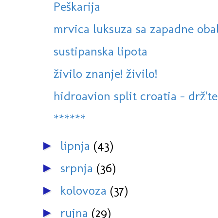
Peškarija
mrvica luksuza sa zapadne oba
sustipanska lipota
živilo znanje! živilo!
hidroavion split croatia - drž't
******
lipnja
(43)
►
srpnja
(36)
►
kolovoza
(37)
►
rujna
(29)
►