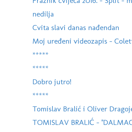
Praznik cvijeća 2016. - Split - 
nedilja
Cvita slavi danas nađendan
Moj uređeni videozapis - Colet
*****
*****
Dobro jutro!
*****
Tomislav Bralić i Oliver Dragoje
TOMISLAV BRALIĆ - ''DALMACI