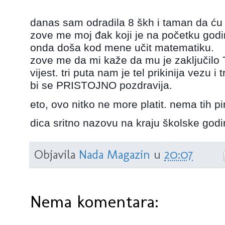
danas sam odradila 8 škh i taman da ću 
zove me moj đak koji je na početku godi
onda doša kod mene učit matematiku.
zove me da mi kaže da mu je zaključilo 
vijest. tri puta nam je tel prikinija vezu
bi se PRISTOJNO pozdravija.
eto, ovo nitko ne more platit. nema tih pi
dica sritno nazovu na kraju školske godi
Objavila
Nada Magazin
u
20:07
Nema komentara: