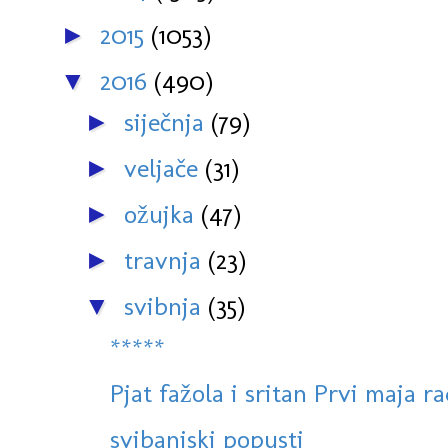
2015
(1053)
►
2016
(490)
▼
siječnja
(79)
►
veljače
(31)
►
ožujka
(47)
►
travnja
(23)
►
svibnja
(35)
▼
*****
Pjat fažola i sritan Prvi maja r
svibanjski popusti