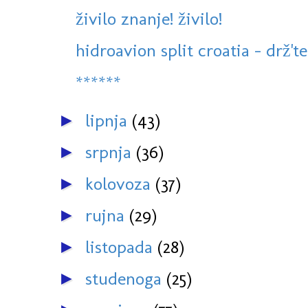
živilo znanje! živilo!
hidroavion split croatia - drž't
******
lipnja
(43)
►
srpnja
(36)
►
kolovoza
(37)
►
rujna
(29)
►
listopada
(28)
►
studenoga
(25)
►