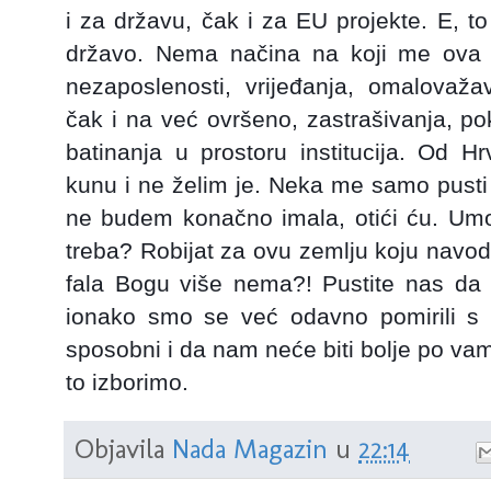
i za državu, čak i za EU projekte. E, to
državo. Nema načina na koji me ova ze
nezaposlenosti, vrijeđanja, omalovažav
čak i na već ovršeno, zastrašivanja, po
batinanja u prostoru institucija. Od H
kunu i ne želim je. Neka me samo pusti 
ne budem konačno imala, otići ću. Umor
treba? Robijat za ovu zemlju koju navod
fala Bogu više nema?! Pustite nas da r
ionako smo se već odavno pomirili s 
sposobni i da nam neće biti bolje po va
to izborimo.
Objavila
Nada Magazin
u
22:14