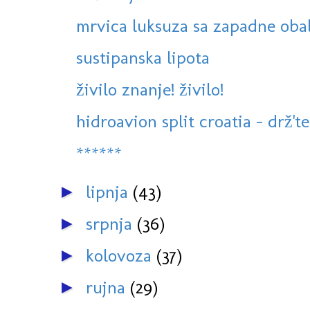
mrvica luksuza sa zapadne oba
sustipanska lipota
živilo znanje! živilo!
hidroavion split croatia - drž't
******
lipnja
(43)
►
srpnja
(36)
►
kolovoza
(37)
►
rujna
(29)
►