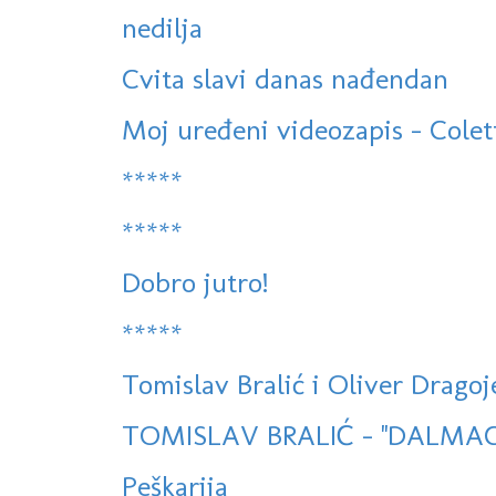
nedilja
Cvita slavi danas nađendan
Moj uređeni videozapis - Colet
*****
*****
Dobro jutro!
*****
Tomislav Bralić i Oliver Dragoje
TOMISLAV BRALIĆ - ''DALMACI
Peškarija