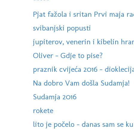
*****
Pjat fažola i sritan Prvi maja r
svibanjski popusti
jupiterov, venerin i kibelin hr
Oliver - Gdje to pise?
praznik cvijeća 2016 - diokleci
Na dobro Vam došla Sudamja!
Sudamja 2016
rokete
lito je počelo - danas sam se k