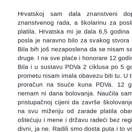
Hrvatskoj sam dala znanstveni do
znanstvenog rada, a školarinu za posl
platila. Hrvatska mi je dala 6,5 godina
posla je naravno bilo za svakog stvora 
Bila bih još nezaposlena da se nisam sa
druge. I na sve plaće i honorare 12 god
Bila i u sustavu PDVa 2 ciklusa po 5 
prometu nisam
imala obavezu biti tu. U t
proračun na tisuće kuna PDVa. 12 g
nemam ni dana bolovanja. Naučila sam 
pristupačnoj cijeni da završe školovanje
na svu mižeriju od zarade platila ob
oštećuju i mene i državu radeći bez regi
divni, ja ne. Radili smo dosta puta i to