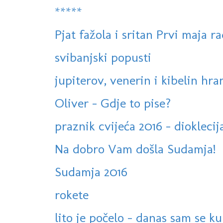
*****
Pjat fažola i sritan Prvi maja r
svibanjski popusti
jupiterov, venerin i kibelin hr
Oliver - Gdje to pise?
praznik cvijeća 2016 - diokleci
Na dobro Vam došla Sudamja!
Sudamja 2016
rokete
lito je počelo - danas sam se k