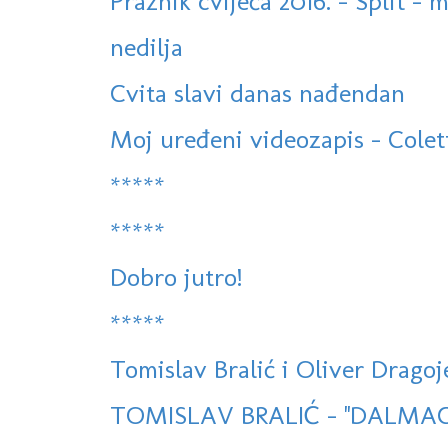
Praznik cvijeća 2016. - Split - 
nedilja
Cvita slavi danas nađendan
Moj uređeni videozapis - Colet
*****
*****
Dobro jutro!
*****
Tomislav Bralić i Oliver Dragoje
TOMISLAV BRALIĆ - ''DALMACI