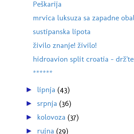
Peškarija
mrvica luksuza sa zapadne oba
sustipanska lipota
živilo znanje! živilo!
hidroavion split croatia - drž't
******
lipnja
(43)
►
srpnja
(36)
►
kolovoza
(37)
►
rujna
(29)
►