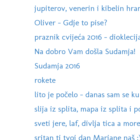
jupiterov, venerin i kibelin hr
Oliver - Gdje to pise?
praznik cvijeća 2016 - diokleci
Na dobro Vam došla Sudamja!
Sudamja 2016
rokete
lito je počelo - danas sam se k
slija iz splita, mapa iz splita i 
sveti jere, laf, divlja tica a more
sritan ti tvoj dan Marjane naš :