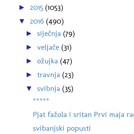
2015
(1053)
►
2016
(490)
▼
siječnja
(79)
►
veljače
(31)
►
ožujka
(47)
►
travnja
(23)
►
svibnja
(35)
▼
*****
Pjat fažola i sritan Prvi maja r
svibanjski popusti