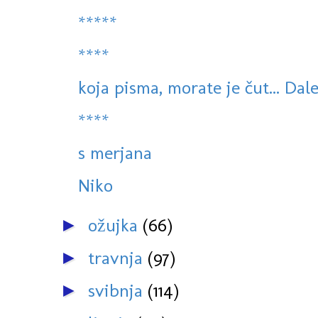
*****
****
koja pisma, morate je čut... Dale
****
s merjana
Niko
ožujka
(66)
►
travnja
(97)
►
svibnja
(114)
►