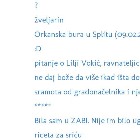
?
žveljarin
Orkanska bura u Splitu (09.02.20
:D
pitanje o Lilji Vokić, ravnateljic
ne daj bože da više ikad išta
sramota od gradonačelnika i n
*****
Bila sam u ZABI. Nije im bilo ug
riceta za sriću