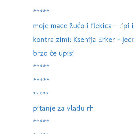
*****
moje mace žućo i flekica - lipi 
kontra zimi: Ksenija Erker - Jed
brzo će upisi
*****
*****
*****
pitanje za vladu rh
*****