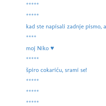
*****
*****
kad ste napisali zadnje pismo, a
****
moj Niko ♥
*****
špiro cokariću, srami se!
*****
*****
*****