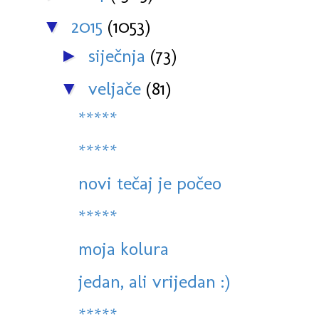
2015
(1053)
▼
siječnja
(73)
►
veljače
(81)
▼
*****
*****
novi tečaj je počeo
*****
moja kolura
jedan, ali vrijedan :)
*****