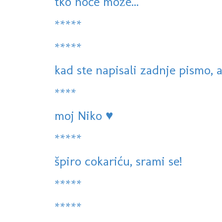
tko hoće može...
*****
*****
kad ste napisali zadnje pismo, a
****
moj Niko ♥
*****
špiro cokariću, srami se!
*****
*****