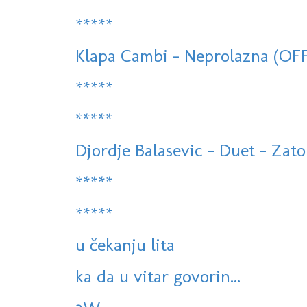
*****
Klapa Cambi - Neprolazna (OF
*****
*****
Djordje Balasevic - Duet - Zato
*****
*****
u čekanju lita
ka da u vitar govorin...