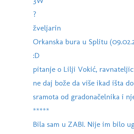
3W
?
žveljarin
Orkanska bura u Splitu (09.02.20
:D
pitanje o Lilji Vokić, ravnateljic
ne daj bože da više ikad išta
sramota od gradonačelnika i n
*****
Bila sam u ZABI. Nije im bilo ug