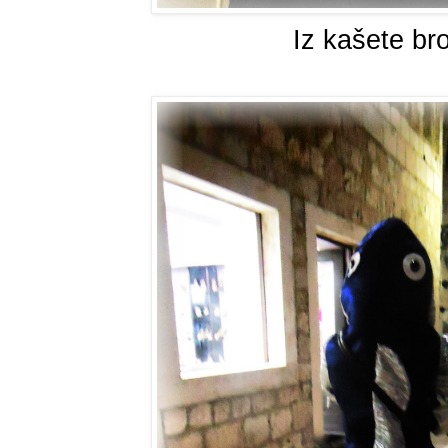
Iz kašete br