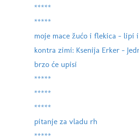
*****
*****
moje mace žućo i flekica - lipi 
kontra zimi: Ksenija Erker - Jed
brzo će upisi
*****
*****
*****
pitanje za vladu rh
*****