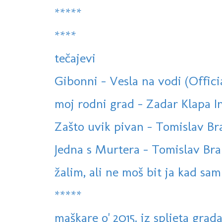
*****
****
tečajevi
Gibonni - Vesla na vodi (Offici
moj rodni grad - Zadar Klapa In
Zašto uvik pivan - Tomislav Bral
Jedna s Murtera - Tomislav Brali
žalim, ali ne moš bit ja kad sam 
*****
maškare o' 2015. iz spljeta grad