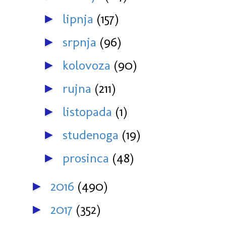
lipnja
(157)
►
srpnja
(96)
►
kolovoza
(90)
►
rujna
(211)
►
listopada
(1)
►
studenoga
(19)
►
prosinca
(48)
►
2016
(490)
►
2017
(352)
►