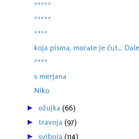
*****
*****
****
koja pisma, morate je čut... Dale
****
s merjana
Niko
ožujka
(66)
►
travnja
(97)
►
svibnja
(114)
►