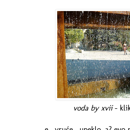
voda by xvii
- kli
e... vruće... upeklo, a? evo