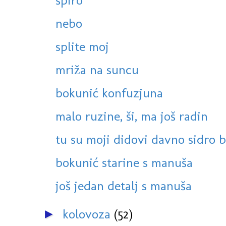
špiro
nebo
splite moj
mriža na suncu
bokunić konfuzjuna
malo ruzine, ši, ma još radin
tu su moji didovi davno sidro b
bokunić starine s manuša
još jedan detalj s manuša
kolovoza
(52)
►