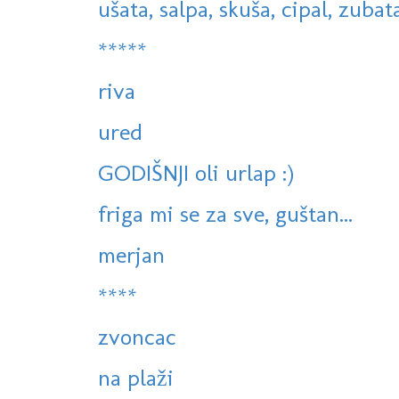
ušata, salpa, skuša, cipal, zubatac
*****
riva
ured
GODIŠNJI oli urlap :)
friga mi se za sve, guštan...
merjan
****
zvoncac
na plaži