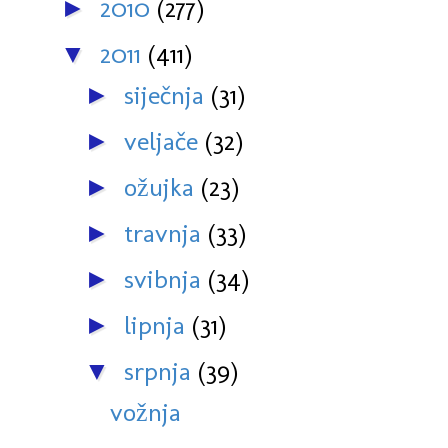
2010
(277)
►
2011
(411)
▼
siječnja
(31)
►
veljače
(32)
►
ožujka
(23)
►
travnja
(33)
►
svibnja
(34)
►
lipnja
(31)
►
srpnja
(39)
▼
vožnja