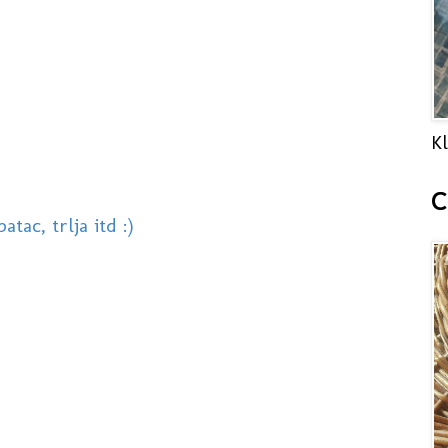
Kl
C
atac, trlja itd :)