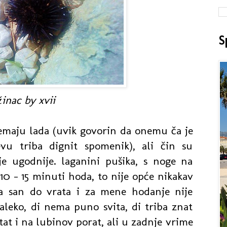
S
žinac by xvii
jemaju lada (uvik govorin da onemu ča je
vu triba dignit spomenik), ali čin su
je ugodnije. laganini pušika, s noge na
0 - 15 minuti hoda, to nije opće nikakav
la san do vrata i za mene hodanje nije
aleko, di nema puno svita, di triba znat
tat i na lubinov porat, ali u zadnje vrime