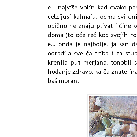
e... najviše volin kad ovako p
celzijusi kalmaju. odma svi oni
obično ne znaju plivat i čine 
doma (to oče reč kod svojih ro
e... onda je najbolje. ja san
odradila sve ča triba i za st
krenila put merjana. tonobil s
hodanje zdravo. ka ča znate in
baš moran.