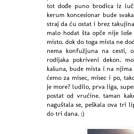
tot dođe puno brodica iz luč
kerum koncesionar bude svakak
straj da ću ostat i brez takujin
malo hodat šta opče nije loše
misto. dok do toga mista ne do
nema konfužjuna na cesti, o
rodijaka pokriveni dekon. m
kašuna, bude mista i na njima p
ćemo za misec, misec i po, tako
je more? ludilo, prva liga, super
postat od vrućine. taman kako 
naguštala se, peškala ova tri li
do tri dana. :)