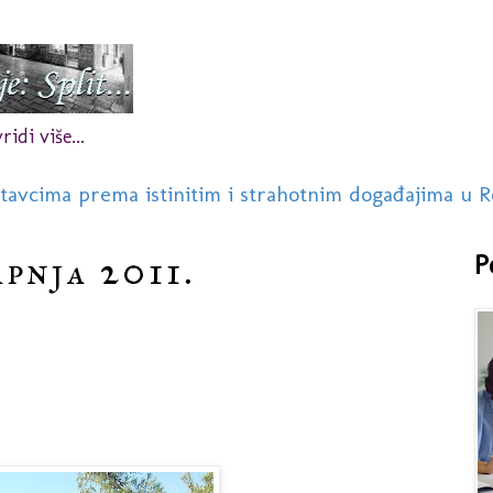
idi više...
stavcima prema istinitim i strahotnim događajima u R
rpnja 2011.
P