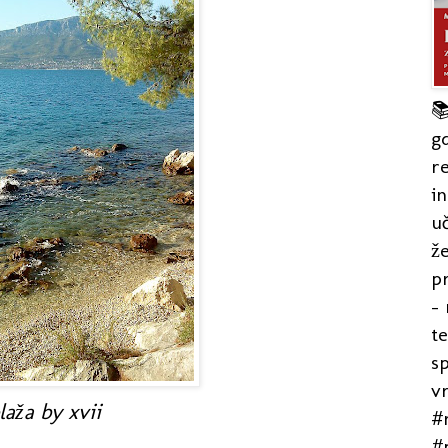

gd
re
in
uč
že
pr
- 
t
s
v
laža by xvii
#r
#