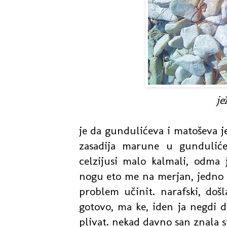
je
je da gundulićeva i matoševa 
zasadija marune u gunduliće
celzijusi malo kalmali, odma 
nogu eto me na merjan, jedno 1
problem učinit. narafski, doš
gotovo, ma ke, iden ja negdi d
plivat. nekad davno san znala s