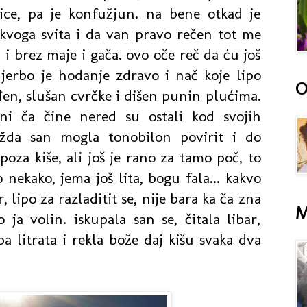
ice, pa je konfužjun. na bene otkad je
voga svita i da van pravo rečen tot me
a i brez maje i gača. ovo oče reč da ću još
 jerbo je hodanje zdravo i nač koje lipo
O
đen, slušan cvrčke i dišen punin plućima.
ni ča čine nered su ostali kod svojih
ožda san mogla tonobilon povirit i do
oza kiše, ali još je rano za tamo poč, to
 nekako, jema još lita, bogu fala... kakvo
, lipo za razladitit se, nije bara ka ča zna
M
ja volin. iskupala san se, čitala libar,
pa litrata i rekla bože daj kišu svaka dva