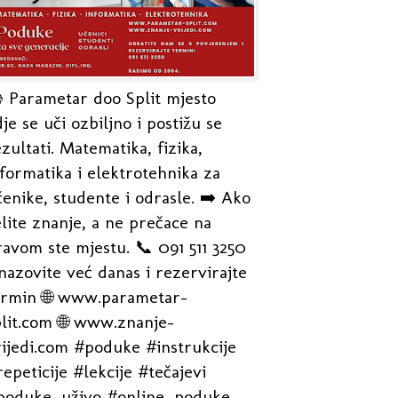
 Parametar doo Split mjesto
je se uči ozbiljno i postižu se
zultati. Matematika, fizika,
formatika i elektrotehnika za
enike, studente i odrasle. ➡️ Ako
lite znanje, a ne prečace na
avom ste mjestu. 📞 091 511 3250
nazovite već danas i rezervirajte
ermin 🌐 www.parametar-
plit.com 🌐 www.znanje-
rijedi.com #poduke #instrukcije
epeticije #lekcije #tečajevi
poduke_uživo #online_poduke