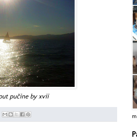
put pučine by xvii
m
P