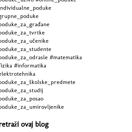
individualne_poduke
grupne_poduke
poduke_za_građane
poduke_za_tvrtke
poduke_za_učenike
poduke_za_studente
poduke_za_odrasle #matematika
izika #informatika
elektrotehnika
poduke_za_školske_predmete
poduke_za_studij
poduke_za_posao
poduke_za_umirovljenike
retraži ovaj blog