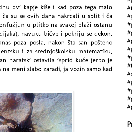
adnu dvi kapje kiše i kad poza tega malo
#
 ča su se ovih dana nakrcali u split i ča
#
#
konfužjun u plitko na svakoj plaži ostanu
#
dijaka), navuku bičve i pokriju se dekon.
#
 danas poza posla, nakon šta san pošteno
#
udentsku i za srednjoškolsku matematiku,
#
an narafski ostavila isprid kuće jerbo je
#f
a na meni slabo zaradi, ja vozin samo kad
#
#
#
#
#
P