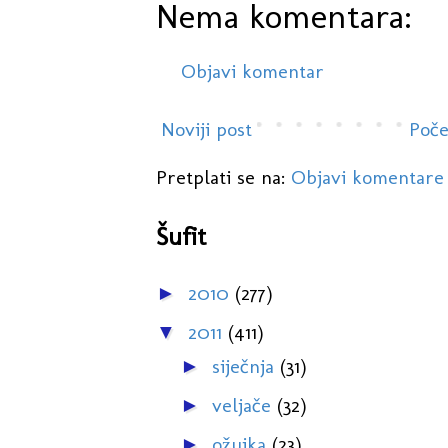
Nema komentara:
Objavi komentar
Noviji post
Poče
Pretplati se na:
Objavi komentare
Šufit
2010
(277)
►
2011
(411)
▼
siječnja
(31)
►
veljače
(32)
►
ožujka
(23)
►