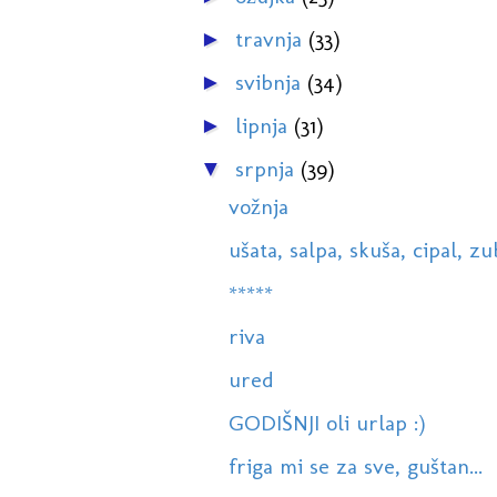
travnja
(33)
►
svibnja
(34)
►
lipnja
(31)
►
srpnja
(39)
▼
vožnja
ušata, salpa, skuša, cipal, zub
*****
riva
ured
GODIŠNJI oli urlap :)
friga mi se za sve, guštan...