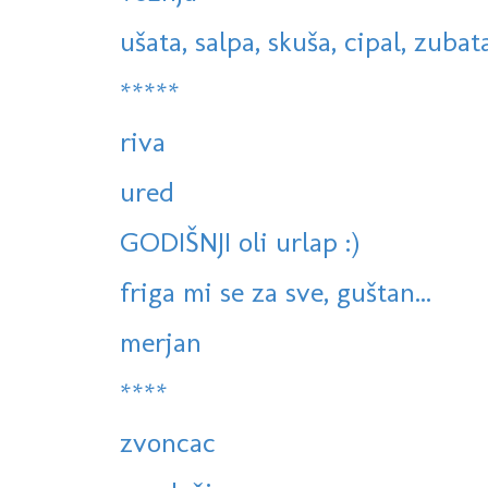
ušata, salpa, skuša, cipal, zubatac
*****
riva
ured
GODIŠNJI oli urlap :)
friga mi se za sve, guštan...
merjan
****
zvoncac