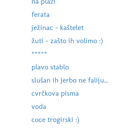
na plaži
ferata
ježinac - kaštelet
žuti - zašto ih volimo :)
*****
plavo stablo
slušan ih jerbo ne faliju...
cvrčkova pisma
voda
coce trogirski :)