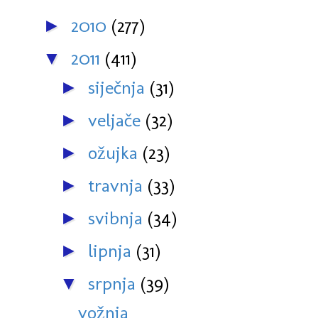
2010
(277)
►
2011
(411)
▼
siječnja
(31)
►
veljače
(32)
►
ožujka
(23)
►
travnja
(33)
►
svibnja
(34)
►
lipnja
(31)
►
srpnja
(39)
▼
vožnja