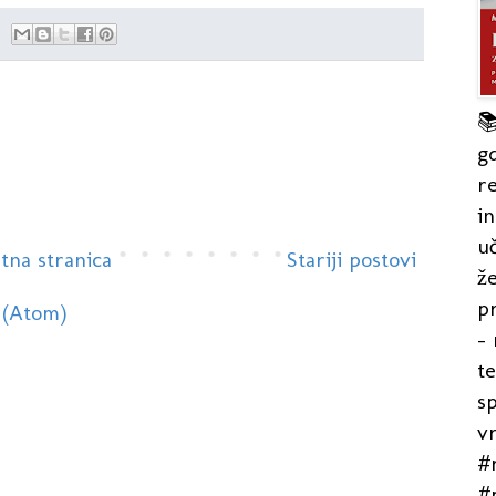

gd
re
in
uč
tna stranica
Stariji postovi
že
pr
 (Atom)
- 
t
s
v
#r
#