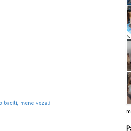
n
o bacili, mene vezali
m
P