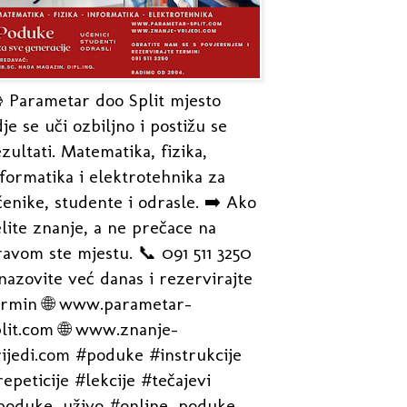
 Parametar doo Split mjesto
je se uči ozbiljno i postižu se
zultati. Matematika, fizika,
formatika i elektrotehnika za
enike, studente i odrasle. ➡️ Ako
lite znanje, a ne prečace na
avom ste mjestu. 📞 091 511 3250
nazovite već danas i rezervirajte
ermin 🌐 www.parametar-
plit.com 🌐 www.znanje-
rijedi.com #poduke #instrukcije
epeticije #lekcije #tečajevi
poduke_uživo #online_poduke