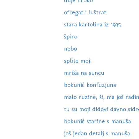
duje i roko
ofregat i luštrat
stara kartolina iz 1935.
špiro
nebo
splite moj
mriža na suncu
bokunić konfuzjuna
malo ruzine, ši, ma još radi
tu su moji didovi davno sidr
bokunić starine s manuša
još jedan detalj s manuša