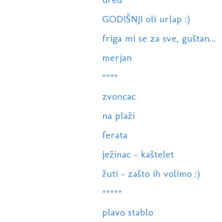
GODIŠNJI oli urlap :)
friga mi se za sve, guštan...
merjan
****
zvoncac
na plaži
ferata
ježinac - kaštelet
žuti - zašto ih volimo :)
*****
plavo stablo