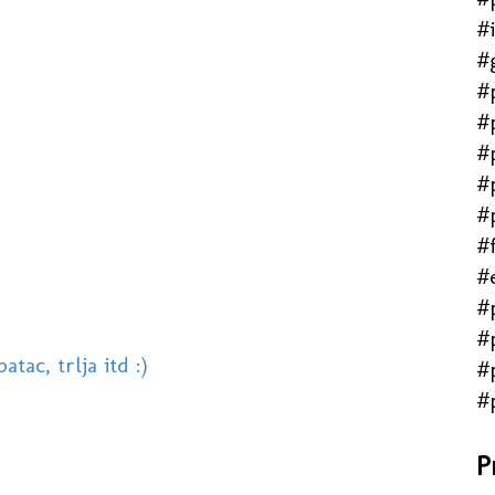
#
#
#
#
#
#
#
#f
#
#
#
atac, trlja itd :)
#
#
P