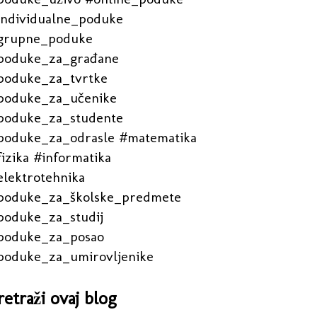
individualne_poduke
grupne_poduke
poduke_za_građane
poduke_za_tvrtke
poduke_za_učenike
poduke_za_studente
poduke_za_odrasle #matematika
izika #informatika
elektrotehnika
poduke_za_školske_predmete
poduke_za_studij
poduke_za_posao
poduke_za_umirovljenike
retraži ovaj blog