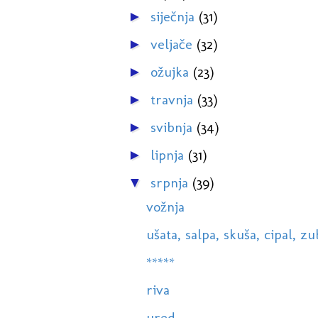
siječnja
(31)
►
veljače
(32)
►
ožujka
(23)
►
travnja
(33)
►
svibnja
(34)
►
lipnja
(31)
►
srpnja
(39)
▼
vožnja
ušata, salpa, skuša, cipal, zub
*****
riva
ured