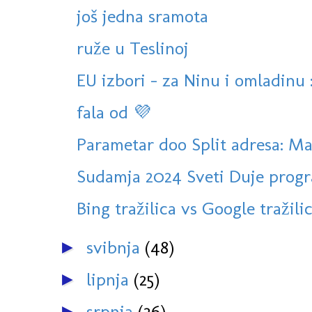
još jedna sramota
ruže u Teslinoj
EU izbori - za Ninu i omladinu :
fala od 💜
Parametar doo Split adresa: Ma
Sudamja 2024 Sveti Duje prog
Bing tražilica vs Google tražili
svibnja
(48)
►
lipnja
(25)
►
srpnja
(26)
►