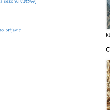
a sezonu 🥰😍🤩)
o prijaviti
Kl
C