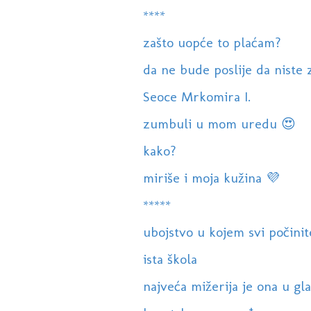
****
zašto uopće to plaćam?
da ne bude poslije da niste 
Seoce Mrkomira I.
zumbuli u mom uredu 😍
kako?
miriše i moja kužina 💜
*****
ubojstvo u kojem svi počinite
ista škola
najveća mižerija je ona u glav