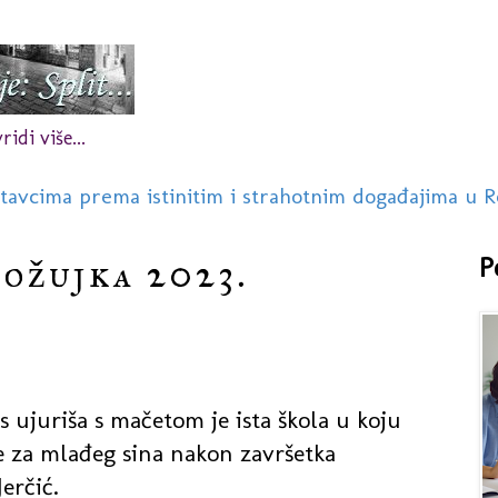
idi više...
stavcima prema istinitim i strahotnim događajima u R
 ožujka 2023.
P
s ujuriša s mačetom je ista škola u koju
je za mlađeg sina nakon završetka
erčić.