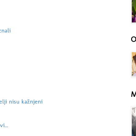
znali
O
M
lji nisu kažnjeni
i...