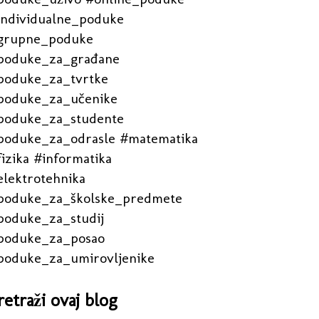
individualne_poduke
grupne_poduke
poduke_za_građane
poduke_za_tvrtke
poduke_za_učenike
poduke_za_studente
poduke_za_odrasle #matematika
izika #informatika
elektrotehnika
poduke_za_školske_predmete
poduke_za_studij
poduke_za_posao
poduke_za_umirovljenike
retraži ovaj blog