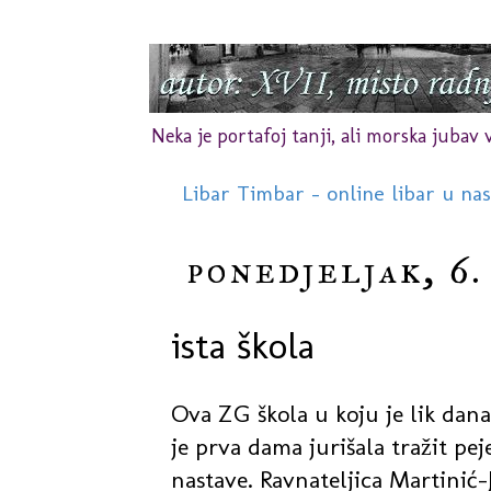
Neka je portafoj tanji, ali morska jubav vr
Libar Timbar - online libar u na
ponedjeljak, 6.
ista škola
Ova ZG škola u koju je lik dana
je prva dama jurišala tražit pe
nastave. Ravnateljica Martinić-J