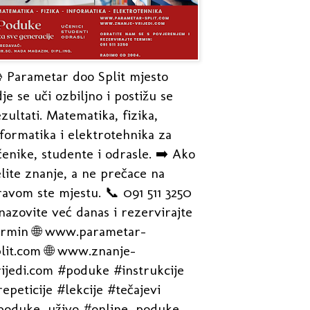
 Parametar doo Split mjesto
je se uči ozbiljno i postižu se
zultati. Matematika, fizika,
formatika i elektrotehnika za
enike, studente i odrasle. ➡️ Ako
lite znanje, a ne prečace na
avom ste mjestu. 📞 091 511 3250
nazovite već danas i rezervirajte
ermin 🌐 www.parametar-
plit.com 🌐 www.znanje-
rijedi.com #poduke #instrukcije
epeticije #lekcije #tečajevi
poduke_uživo #online_poduke