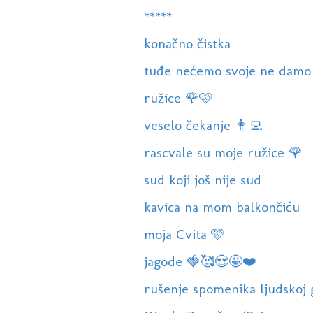
*****
konačno čistka
tuđe nećemo svoje ne damo
ružice 🌹🩷
veselo čekanje 👩‍💻
rascvale su moje ružice 🌹
sud koji još nije sud
kavica na mom balkončiću
moja Cvita 🩷
jagode 🍓🥰😍🤩❤️
rušenje spomenika ljudskoj 