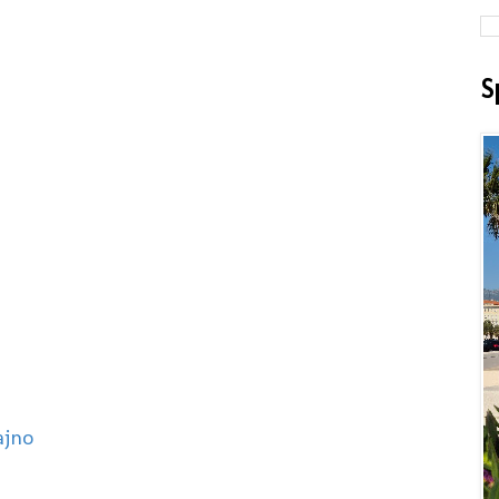
S
ajno