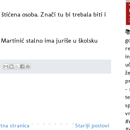
 štićena osoba. Znači tu bi trebala biti i

gd
Martinić stalno ima juriše u školsku
re
in
uč
že
pr
- 
t
s
v
#r
tna stranica
Stariji postovi
#