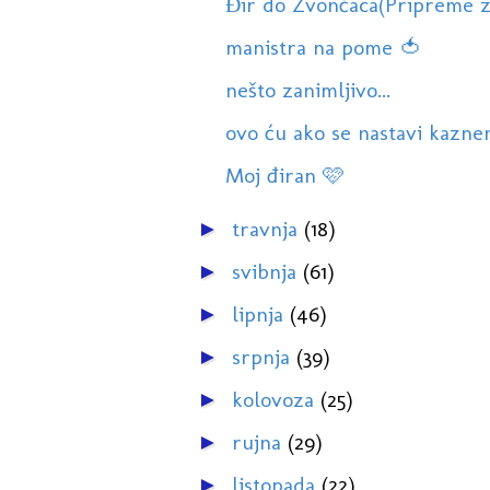
Đir do Zvončaca(Pripreme z
manistra na pome 🍅
nešto zanimljivo...
ovo ću ako se nastavi kaznen
Moj điran 🩷
travnja
(18)
►
svibnja
(61)
►
lipnja
(46)
►
srpnja
(39)
►
kolovoza
(25)
►
rujna
(29)
►
listopada
(22)
►