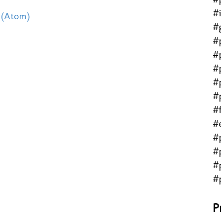
#
 (Atom)
#
#
#
#
#
#
#f
#
#
#
#
#
P