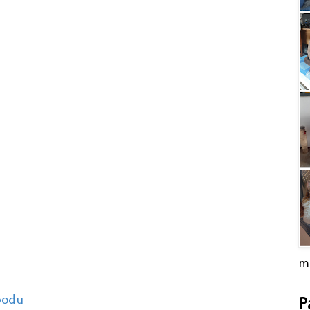
m
podu
P