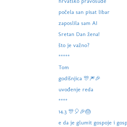
hrvatsko pravosuđe
počela san pisat libar
zaposlila sam AI
Sretan Dan žena!
što je važno?
*****
Tom
godišnjica 🎊🎆🎉
uvođenje reda
****
14.3 🎊🎈🎉🎂
e da je glumit gospoje i gos