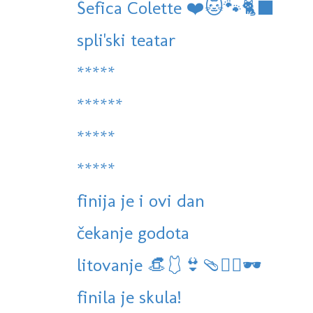
Šefica Colette ❤️🐱🐾🐈‍⬛
spli'ski teatar
*****
******
*****
*****
finija je i ovi dan
čekanje godota
litovanje 👒🩱👙🩴🏊‍♀️🕶
finila je skula!