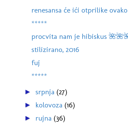
renesansa će ići otprilike ovako
*****
procvita nam je hibiskus 🌺🌺
stilizirano, 2016
fuj
*****
srpnja
(27)
►
kolovoza
(16)
►
rujna
(36)
►