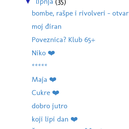
lipnja
(35)
▼
bombe, rašpe i rivolveri - otvara
moj điran
Poveznica? Klub 65+
Niko ❤️
*****
Maja ❤️
Cukre ❤️
dobro jutro
koji lipi dan ❤️