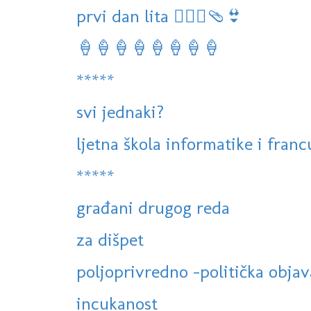
prvi dan lita 🏊‍♀️👒🩴👙
🍦🍦🍦🍦🍦🍦🍦🍦
*****
svi jednaki?
ljetna škola informatike i franc
*****
građani drugog reda
za dišpet
poljoprivredno -politička objav
incukanost