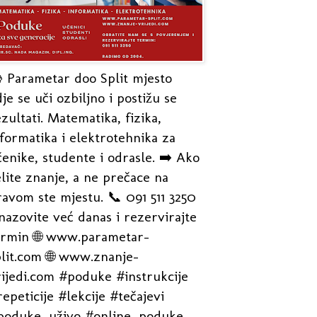
 Parametar doo Split mjesto
je se uči ozbiljno i postižu se
zultati. Matematika, fizika,
formatika i elektrotehnika za
enike, studente i odrasle. ➡️ Ako
lite znanje, a ne prečace na
avom ste mjestu. 📞 091 511 3250
nazovite već danas i rezervirajte
ermin 🌐 www.parametar-
plit.com 🌐 www.znanje-
rijedi.com #poduke #instrukcije
epeticije #lekcije #tečajevi
poduke_uživo #online_poduke