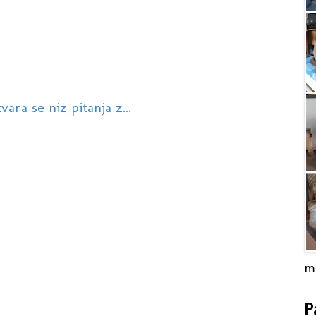
ara se niz pitanja z...
m
P