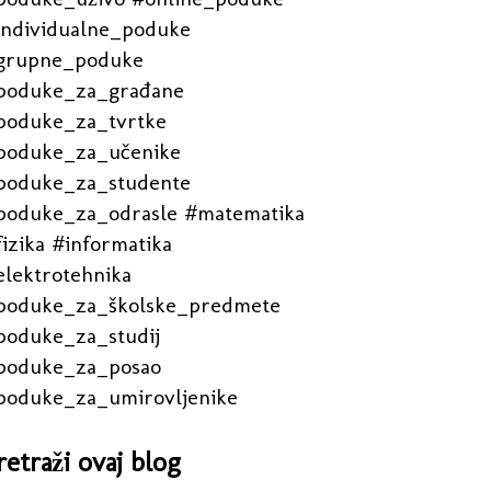
individualne_poduke
grupne_poduke
poduke_za_građane
poduke_za_tvrtke
poduke_za_učenike
poduke_za_studente
poduke_za_odrasle #matematika
izika #informatika
elektrotehnika
poduke_za_školske_predmete
poduke_za_studij
poduke_za_posao
poduke_za_umirovljenike
retraži ovaj blog