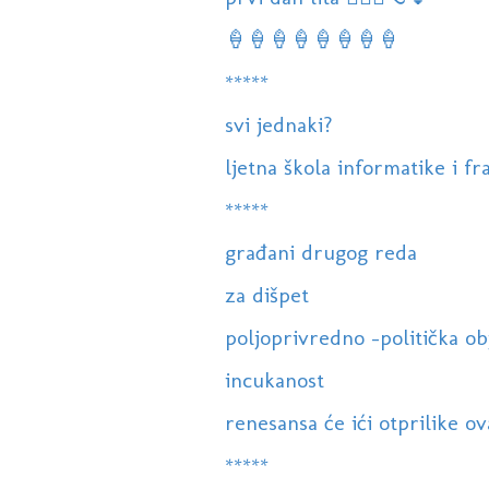
🍦🍦🍦🍦🍦🍦🍦🍦
*****
svi jednaki?
ljetna škola informatike i fr
*****
građani drugog reda
za dišpet
poljoprivredno -politička ob
incukanost
renesansa će ići otprilike o
*****