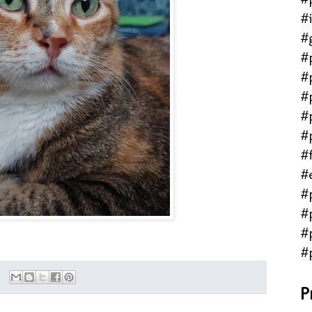
#
#
#
#
#
#
#
#f
#
#
#
#
#
P