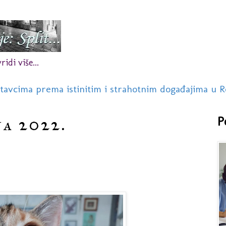
idi više...
stavcima prema istinitim i strahotnim događajima u R
ja 2022.
P