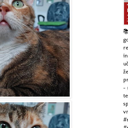

gd
re
in
uč
že
pr
- 
t
s
v
#r
#