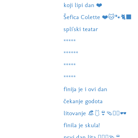
koji lipi dan ❤️
Šefica Colette ❤️🐱🐾🐈‍⬛
spli'ski teatar
*****
******
*****
*****
finija je i ovi dan
čekanje godota
litovanje 👒🩱👙🩴🏊‍♀️🕶
finila je skula!
prvi dan lita 🏊‍♀️👒🩴👙