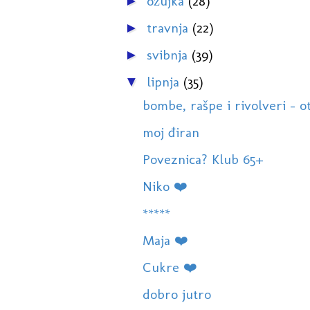
ožujka
(28)
►
travnja
(22)
►
svibnja
(39)
►
lipnja
(35)
▼
bombe, rašpe i rivolveri - otv
moj điran
Poveznica? Klub 65+
Niko ❤️
*****
Maja ❤️
Cukre ❤️
dobro jutro