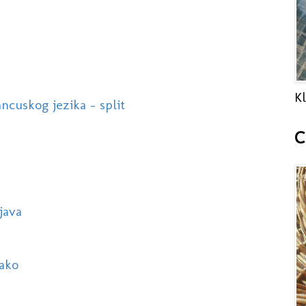
Kl
ancuskog jezika - split
C
java
vako