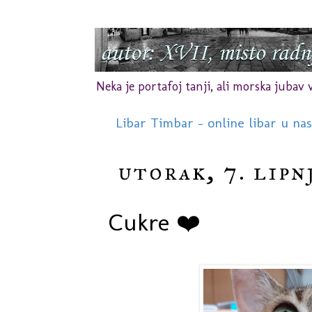
Neka je portafoj tanji, ali morska jubav vr
Libar Timbar - online libar u na
utorak, 7. lipn
Cukre ❤️