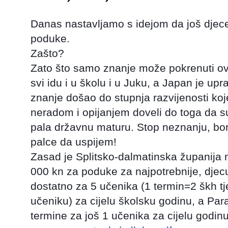
Danas nastavljamo s idejom da još djece
poduke.
Zašto?
Zato što samo znanje može pokrenuti ov
svi idu i u školu i u Juku, a Japan je u
znanje došao do stupnja razvijenosti koj
neradom i opijanjem doveli do toga da s
pala državnu maturu. Stop neznanju, bor
palce da uspijem!
Zasad je Splitsko-dalmatinska županija
000 kn za poduke za najpotrebnije, djec
dostatno za 5 učenika (1 termin=2 škh t
učeniku) za cijelu školsku godinu, a Par
termine za još 1 učenika za cijelu godinu