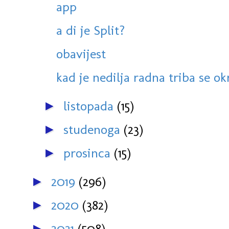
app
a di je Split?
obavijest
kad je nedilja radna triba se o
listopada
(15)
►
studenoga
(23)
►
prosinca
(15)
►
2019
(296)
►
2020
(382)
►
2021
(508)
►