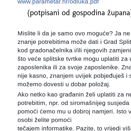
www.parametar.hr/odluka.pdf
(potpisani od gospodina župana
Mislite li da je samo ovo moguće? Ja ne
znanje potrebitima može dati i Grad Split
kod gradonačelnika i/ili njegovih zamjeni
što veće splitske tvrtke mogu uplatiti za 
zaposlenika ili za svoje zaposlenike. Zna
nije kasno, znanjem uvijek pobjeđuješ 
možemo dovesti u dobar položaj.
Ako netko kao građanin želi uplatiti za n
potrebitim, npr. od siromašnijeg susjeda i
pomoći ćemo mu u dobroj namjeri. Isto vr
osobi želite pomoći
tečajem informatike. Pazite, to vrijedi 