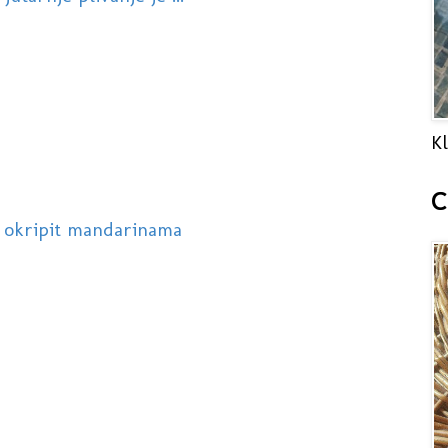
Kl
C
e okripit mandarinama