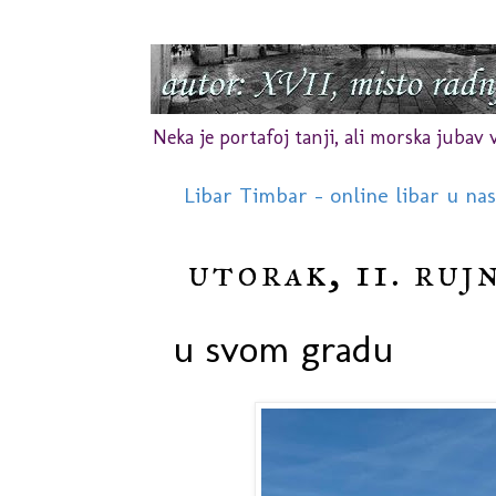
Neka je portafoj tanji, ali morska jubav vr
Libar Timbar - online libar u na
utorak, 11. ruj
u svom gradu