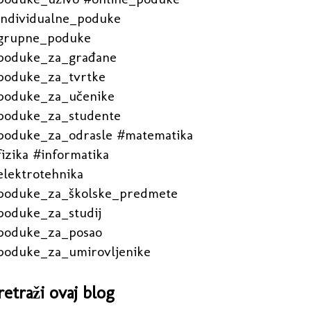
individualne_poduke
grupne_poduke
poduke_za_građane
poduke_za_tvrtke
poduke_za_učenike
poduke_za_studente
poduke_za_odrasle #matematika
izika #informatika
elektrotehnika
poduke_za_školske_predmete
poduke_za_studij
poduke_za_posao
poduke_za_umirovljenike
retraži ovaj blog