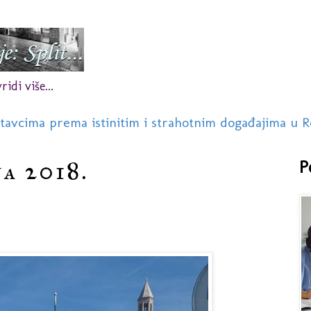
idi više...
stavcima prema istinitim i strahotnim događajima u R
na 2018.
P