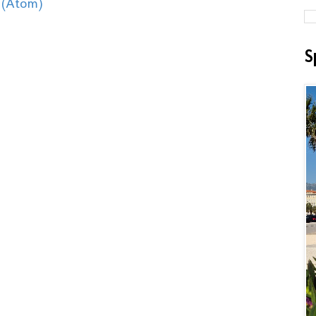
 (Atom)
S