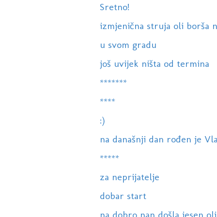
Sretno!
izmjenična struja oli borša 
u svom gradu
još uvijek ništa od termina
*******
****
:)
na današnji dan rođen je Vl
*****
za neprijatelje
dobar start
na dobro nan došla jesen oli j