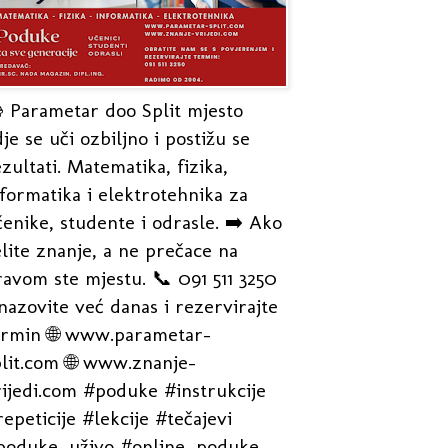
 Parametar doo Split mjesto
je se uči ozbiljno i postižu se
zultati. Matematika, fizika,
formatika i elektrotehnika za
enike, studente i odrasle. ➡️ Ako
lite znanje, a ne prečace na
avom ste mjestu. 📞 091 511 3250
nazovite već danas i rezervirajte
ermin 🌐 www.parametar-
plit.com 🌐 www.znanje-
rijedi.com #poduke #instrukcije
epeticije #lekcije #tečajevi
poduke_uživo #online_poduke