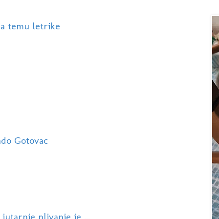
na temu letrike
ado Gotovac
utarnje plivanje je ...