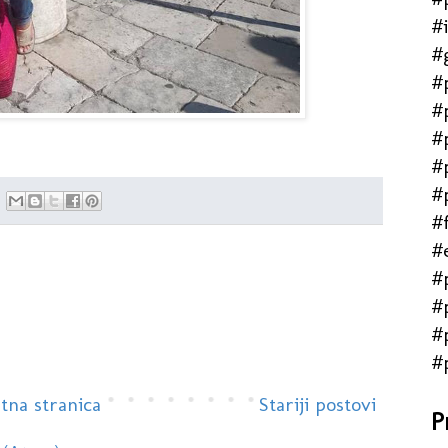
#
#
#
#
#
#
#
#f
#
#
#
#
#
tna stranica
Stariji postovi
P