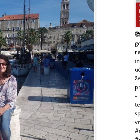

gd
re
in
uč
že
pr
- 
t
s
v
#r
#