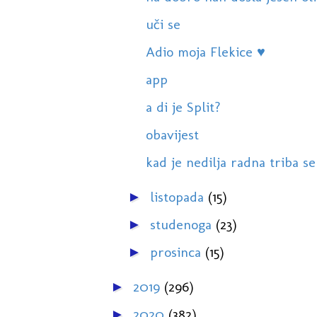
uči se
Adio moja Flekice ♥
app
a di je Split?
obavijest
kad je nedilja radna triba s
listopada
(15)
►
studenoga
(23)
►
prosinca
(15)
►
2019
(296)
►
2020
(382)
►