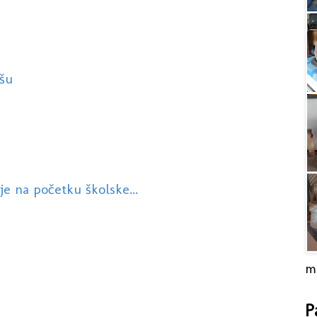
šu
je na početku školske...
m
P