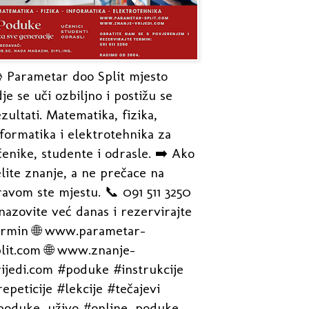
 Parametar doo Split mjesto
je se uči ozbiljno i postižu se
zultati. Matematika, fizika,
formatika i elektrotehnika za
enike, studente i odrasle. ➡️ Ako
lite znanje, a ne prečace na
avom ste mjestu. 📞 091 511 3250
nazovite već danas i rezervirajte
ermin 🌐 www.parametar-
plit.com 🌐 www.znanje-
rijedi.com #poduke #instrukcije
epeticije #lekcije #tečajevi
poduke_uživo #online_poduke