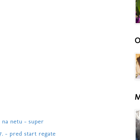
O
M
o na netu - super
7. - pred start regate