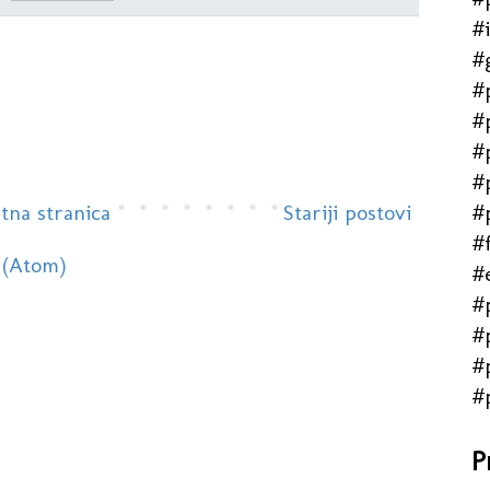
#
#
#
#
#
#
#
tna stranica
Stariji postovi
#f
 (Atom)
#
#
#
#
#
P