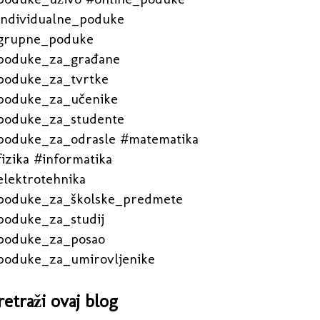
individualne_poduke
grupne_poduke
poduke_za_građane
poduke_za_tvrtke
poduke_za_učenike
poduke_za_studente
poduke_za_odrasle #matematika
izika #informatika
elektrotehnika
poduke_za_školske_predmete
poduke_za_studij
poduke_za_posao
poduke_za_umirovljenike
retraži ovaj blog