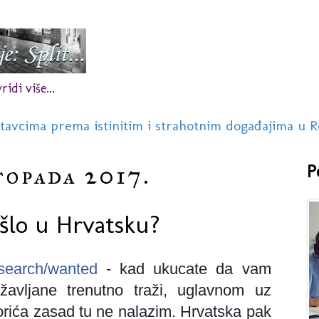
idi više...
stavcima prema istinitim i strahotnim događajima u R
stopada 2017.
P
ušlo u Hrvatsku?
e/search/wanted
- kad ukucate da vam
žavljane trenutno traži, uglavnom uz
dorića zasad tu ne nalazim. Hrvatska pak