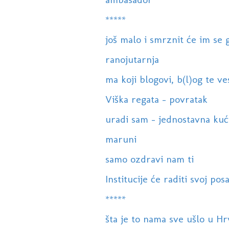
*****
još malo i smrznit će im se g
ranojutarnja
ma koji blogovi, b(l)og te vese
Viška regata - povratak
uradi sam - jednostavna kući
maruni
samo ozdravi nam ti
Institucije će raditi svoj pos
*****
šta je to nama sve ušlo u Hr