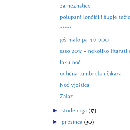
za neznalice
polupani lončići i šupje teči
*****
još malo pa 40.000
saso 2017 - nekoliko litarati o
laku noć
odlična lumbrela i čikara
Noć vještica
Zalaz
studenoga
(17)
►
prosinca
(30)
►