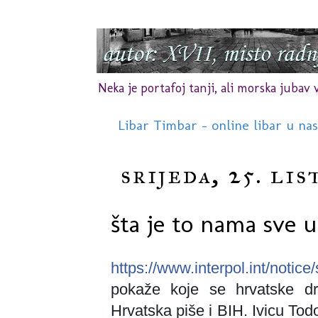
Neka je portafoj tanji, ali morska jubav vr
Libar Timbar - online libar u na
srijeda, 25. li
šta je to nama sve 
https://www.interpol.int/notic
pokaže koje se hrvatske dr
Hrvatska piše i BIH. Ivicu To