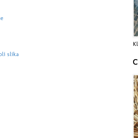
ce
Kl
li slika
C