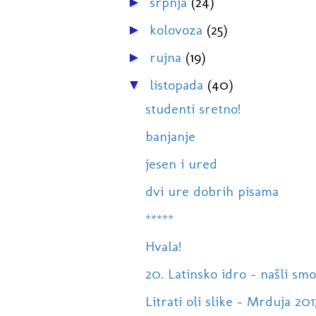
srpnja
(24)
►
kolovoza
(25)
►
rujna
(19)
►
listopada
(40)
▼
studenti sretno!
banjanje
jesen i ured
dvi ure dobrih pisama
*****
Hvala!
20. Latinsko idro - našli sm
Litrati oli slike - Mrduja 201