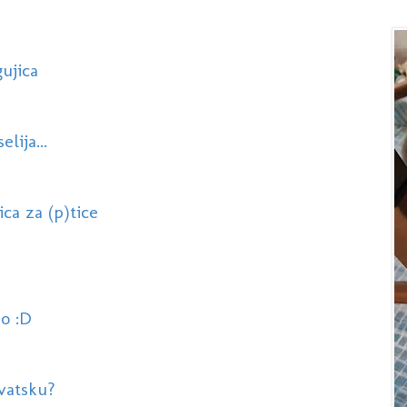
ujica
lija...
ca za (p)tice
ao :D
vatsku?