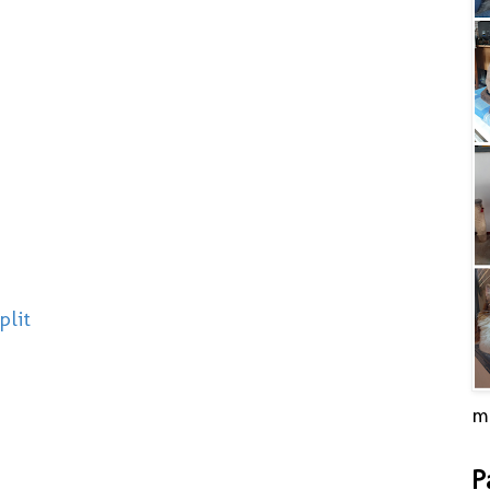
plit
m
P