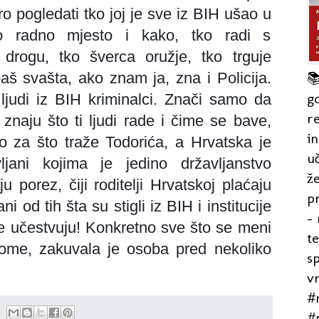
o pogledati tko joj je sve iz BIH ušao u
o radno mjesto i kako, tko radi s
a drogu, tko šverca oružje, tko trguje
baš svašta, ako znam ja, zna i Policija.

gd
ljudi iz BIH kriminalci. Znači samo da
re
 znaju što ti ljudi rade i čime se bave,
in
 za što traže Todorića, a Hrvatska je
uč
ljani kojima je jedino državljanstvo
že
u porez, čiji roditelji Hrvatskoj plaćaju
pr
 od tih šta su stigli iz BIH i institucije
- 
e učestvuju! Konkretno sve što se meni
t
tome, zakuvala je osoba pred nekoliko
s
v
#r
#