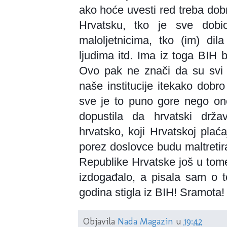
ako hoće uvesti red treba dobr
Hrvatsku, tko je sve dobi
maloljetnicima, tko (im) dil
ljudima itd. Ima iz toga BIH 
Ovo pak ne zn
ači da su svi 
naše institucije itekako dobro
sve je to puno gore nego ono
dopustila da hrvatski držav
hrvatsko, koji Hrvatskoj plaćaj
porez doslovce budu maltretirani
Republike Hrvatske još u tom
izdogađalo, a pisala sam o 
godina stigla iz BIH! Sramota!
Objavila
Nada Magazin
u
19:42