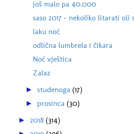
još malo pa 40.000
saso 2017 - nekoliko litarati oli 
laku noć
odlična lumbrela i čikara
Noć vještica
Zalaz
studenoga
(17)
►
prosinca
(30)
►
2018
(314)
►
2019
(296)
►