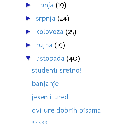
lipnja
(19)
►
srpnja
(24)
►
kolovoza
(25)
►
rujna
(19)
►
listopada
(40)
▼
studenti sretno!
banjanje
jesen i ured
dvi ure dobrih pisama
*****