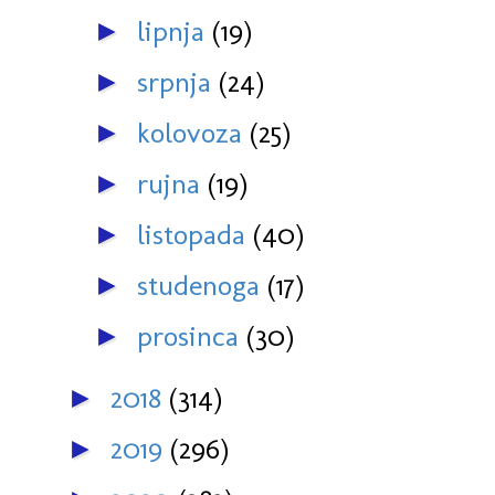
lipnja
(19)
►
srpnja
(24)
►
kolovoza
(25)
►
rujna
(19)
►
listopada
(40)
►
studenoga
(17)
►
prosinca
(30)
►
2018
(314)
►
2019
(296)
►