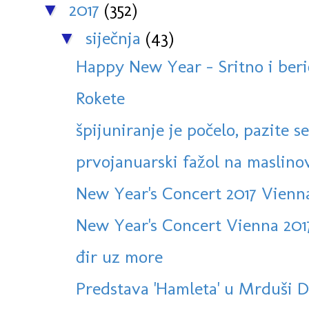
2017
(352)
▼
siječnja
(43)
▼
Happy New Year - Sritno i beri
Rokete
špijuniranje je počelo, pazite se
prvojanuarski fažol na maslino
New Year's Concert 2017 Vien
New Year's Concert Vienna 20
đir uz more
Predstava 'Hamleta' u Mrduši D