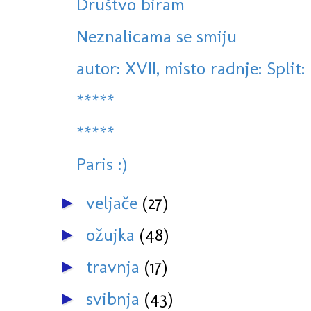
Društvo biram
Neznalicama se smiju
autor: XVII, misto radnje: Split
*****
*****
Paris :)
veljače
(27)
►
ožujka
(48)
►
travnja
(17)
►
svibnja
(43)
►