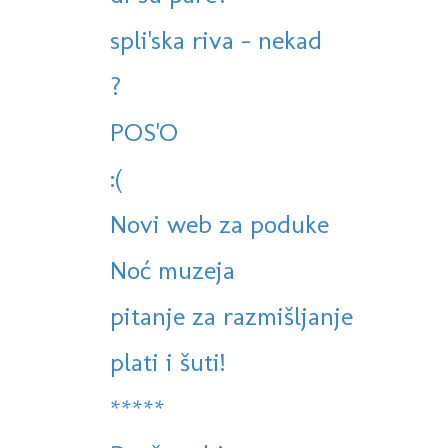
spli'ska riva - nekad
?
POS'O
:(
Novi web za poduke
Noć muzeja
pitanje za razmišljanje
plati i šuti!
*****