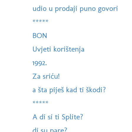
udio u prodaji puno govori
*****
BON
Uvjeti korištenja
1992.
Za sriću!
a šta piješ kad ti škodi?
*****
A di si ti Splite?
di su pare?