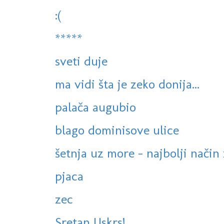
:(
*****
sveti duje
ma vidi šta je zeko donija...
palača augubio
blago dominisove ulice
šetnja uz more - najbolji način 
pjaca
zec
Sretan Uskrs!