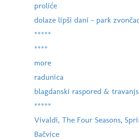
proliće
dolaze lipši dani - park zvonča
*****
****
more
radunica
blagdanski raspored & travanjs
*****
Vivaldi, The Four Seasons, Sprin
Bačvice