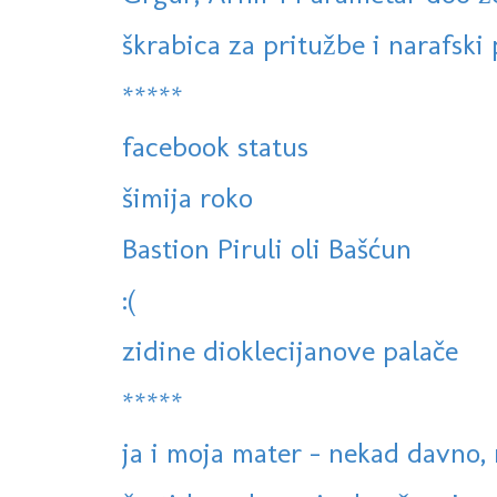
škrabica za pritužbe i narafski
*****
facebook status
šimija roko
Bastion Piruli oli Bašćun
:(
zidine dioklecijanove palače
*****
ja i moja mater - nekad davno, 