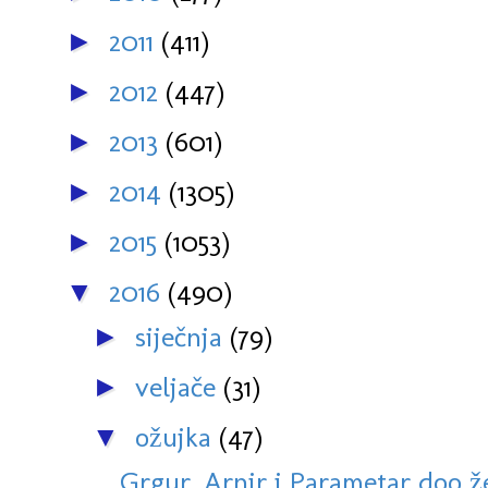
2011
(411)
►
2012
(447)
►
2013
(601)
►
2014
(1305)
►
2015
(1053)
►
2016
(490)
▼
siječnja
(79)
►
veljače
(31)
►
ožujka
(47)
▼
Grgur, Arnir i Parametar doo ž