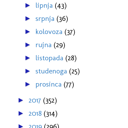
lipnja
(43)
►
srpnja
(36)
►
kolovoza
(37)
►
rujna
(29)
►
listopada
(28)
►
studenoga
(25)
►
prosinca
(77)
►
2017
(352)
►
2018
(314)
►
2019
(296)
►