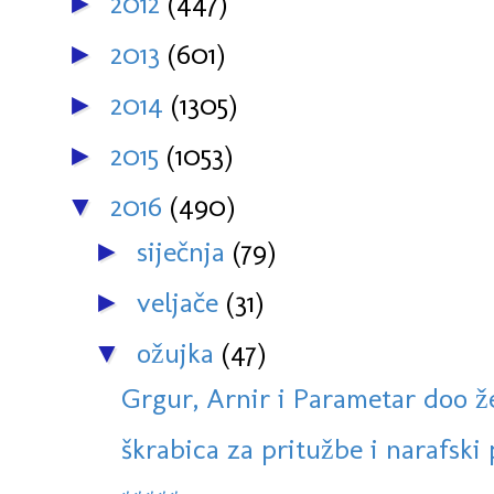
2012
(447)
►
2013
(601)
►
2014
(1305)
►
2015
(1053)
►
2016
(490)
▼
siječnja
(79)
►
veljače
(31)
►
ožujka
(47)
▼
Grgur, Arnir i Parametar doo ž
škrabica za pritužbe i narafski