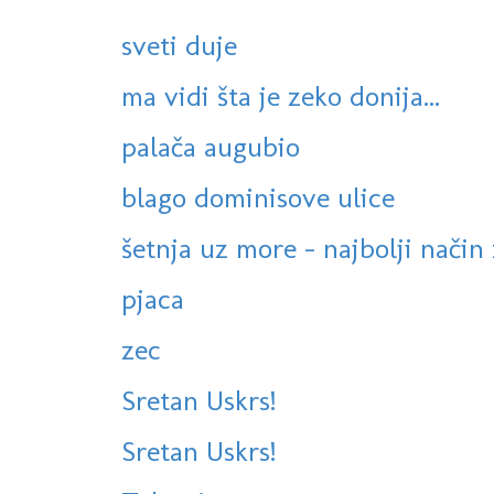
sveti duje
ma vidi šta je zeko donija...
palača augubio
blago dominisove ulice
šetnja uz more - najbolji način 
pjaca
zec
Sretan Uskrs!
Sretan Uskrs!