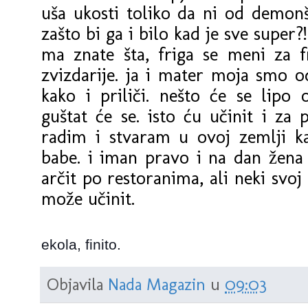
uša ukosti toliko da ni od demonšt
zašto bi ga i bilo kad je sve super?!
ma znate šta, friga se meni za 
zvizdarije. ja i mater moja smo od
kako i priliči. nešto će se lipo o
guštat će se. isto ću učinit i za 
radim i stvaram u ovoj zemlji k
babe. i iman pravo i na dan žena
arčit po restoranima, ali neki svoj
može učinit.
ekola, finito.
Objavila
Nada Magazin
u
09:03