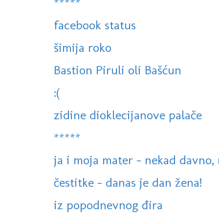
*****
facebook status
šimija roko
Bastion Piruli oli Bašćun
:(
zidine dioklecijanove palače
*****
ja i moja mater - nekad davno, 
čestitke - danas je dan žena!
iz popodnevnog đira