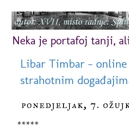
Neka je portafoj tanji, al
Libar Timbar - online
strahotnim događajima
ponedjeljak, 7. ožuj
*****