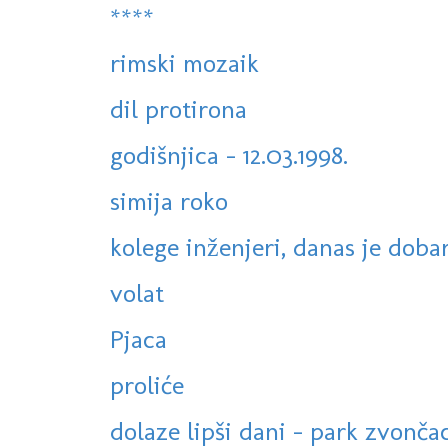
****
rimski mozaik
dil protirona
godišnjica - 12.03.1998.
simija roko
kolege inženjeri, danas je dobar 
volat
Pjaca
proliće
dolaze lipši dani - park zvonča