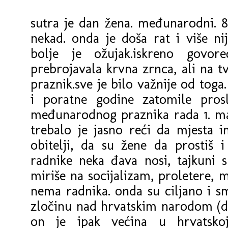
sutra je dan žena. međunarodni. 8
nekad. onda je doša rat i više ni
bolje je ožujak.iskreno govor
prebrojavala krvna zrnca, ali na tv
praznik.sve je bilo važnije od toga
i poratne godine zatomile pro
međunarodnog praznika rada 1. maja
trebalo je jasno reći da mjesta
obitelji, da su
žene da prostiš 
radnike neka đava nosi, tajkuni 
miriše na socijalizam, proletere, m
nema radnika. onda su ciljano i 
zločinu nad hrvatskim narodom (d
on je ipak većina u hrvatsko