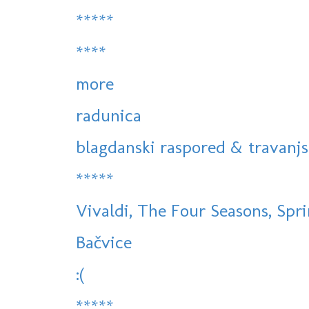
*****
****
more
radunica
blagdanski raspored & travanjs
*****
Vivaldi, The Four Seasons, Sprin
Bačvice
:(
*****