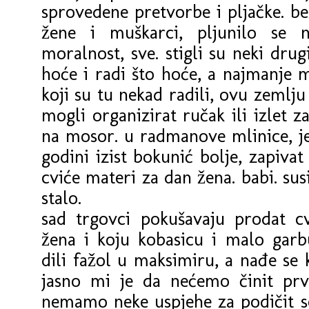
sprovedene pretvorbe i pljačke. be
žene i muškarci, pljunilo se na
moralnost, sve. stigli su neki drugi
hoće i radi što hoće, a najmanje m
koji su tu nekad radili, ovu zemlju 
mogli organizirat ručak ili izlet za
na mosor. u radmanove mlinice, j
godini izist bokunić bolje, zapivat 
cviće materi za dan žena. babi. susi
stalo.
sad trgovci pokušavaju prodat c
žena i koju kobasicu i malo garb
dili fažol u maksimiru, a nađe se k
jasno mi je da nećemo činit prv
nemamo neke uspjehe za podičit se,