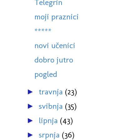
Telegrin
moji praznici
*****
novi učenici
dobro jutro
pogled
travnja
(23)
►
svibnja
(35)
►
lipnja
(43)
►
srpnja
(36)
►