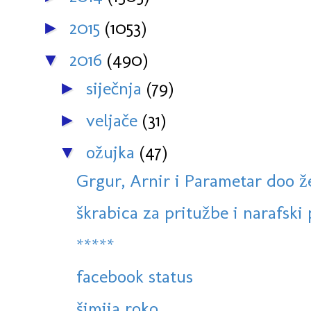
2015
(1053)
►
2016
(490)
▼
siječnja
(79)
►
veljače
(31)
►
ožujka
(47)
▼
Grgur, Arnir i Parametar doo ž
škrabica za pritužbe i narafski
*****
facebook status
šimija roko