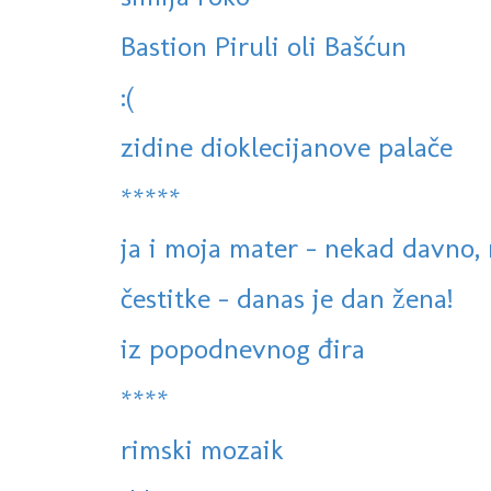
Bastion Piruli oli Bašćun
:(
zidine dioklecijanove palače
*****
ja i moja mater - nekad davno, 
čestitke - danas je dan žena!
iz popodnevnog đira
****
rimski mozaik