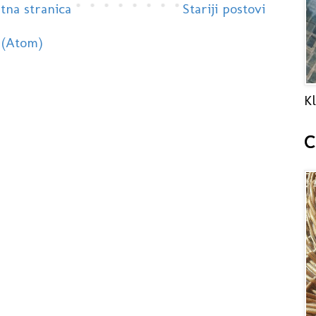
tna stranica
Stariji postovi
 (Atom)
Kl
C