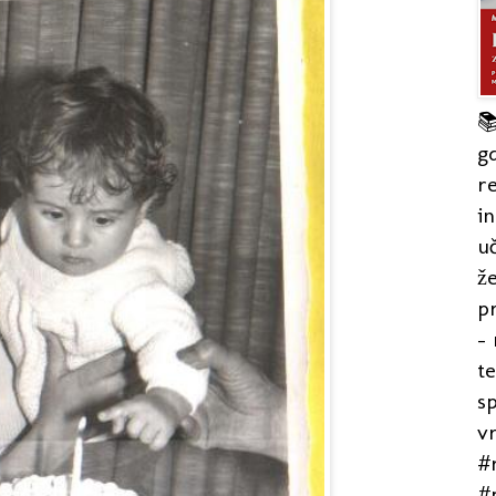

gd
re
in
uč
že
pr
- 
t
s
v
#r
#