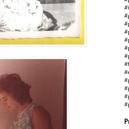
#
#
#
#
#
#
#
#f
#
#
#
#
#
P