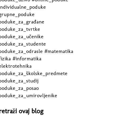
individualne_poduke
grupne_poduke
poduke_za_građane
poduke_za_tvrtke
poduke_za_učenike
poduke_za_studente
poduke_za_odrasle #matematika
izika #informatika
elektrotehnika
poduke_za_školske_predmete
poduke_za_studij
poduke_za_posao
poduke_za_umirovljenike
retraži ovaj blog