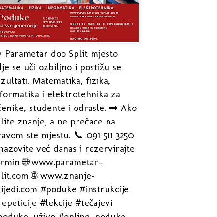
 Parametar doo Split mjesto
je se uči ozbiljno i postižu se
zultati. Matematika, fizika,
formatika i elektrotehnika za
enike, studente i odrasle. ➡️ Ako
lite znanje, a ne prečace na
avom ste mjestu. 📞 091 511 3250
nazovite već danas i rezervirajte
ermin 🌐 www.parametar-
plit.com 🌐 www.znanje-
rijedi.com #poduke #instrukcije
epeticije #lekcije #tečajevi
poduke_uživo #online_poduke