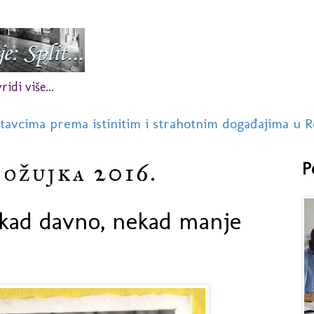
idi više...
stavcima prema istinitim i strahotnim događajima u R
 ožujka 2016.
P
ekad davno, nekad manje