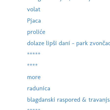
volat
Pjaca
proliće
dolaze lipši dani - park zvonča
*****
****
more
radunica
blagdanski raspored & travanjs