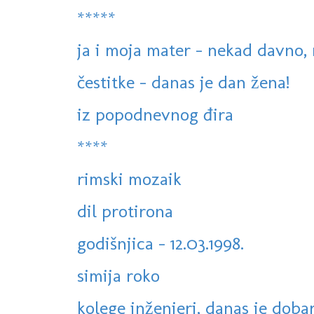
*****
ja i moja mater - nekad davno, 
čestitke - danas je dan žena!
iz popodnevnog đira
****
rimski mozaik
dil protirona
godišnjica - 12.03.1998.
simija roko
kolege inženjeri, danas je dobar 