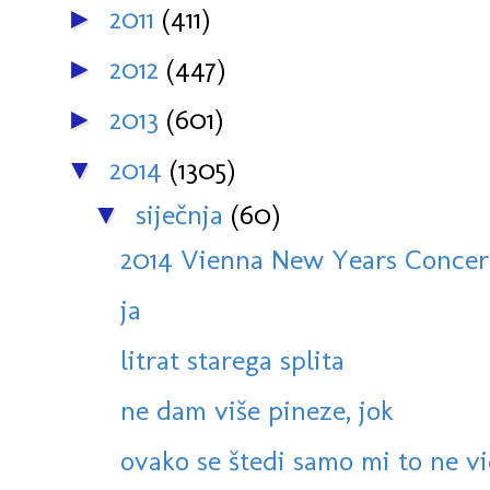
2011
(411)
►
2012
(447)
►
2013
(601)
►
2014
(1305)
▼
siječnja
(60)
▼
2014 Vienna New Years Concert:
ja
litrat starega splita
ne dam više pineze, jok
ovako se štedi samo mi to ne v