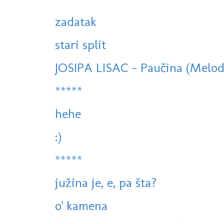
zadatak
stari split
JOSIPA LISAC - Paučina (Melodi
*****
hehe
:)
*****
južina je, e, pa šta?
o' kamena