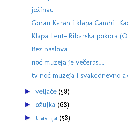
ježinac
Goran Karan i klapa Cambi- Kao
Klapa Leut- Ribarska pokora (
Bez naslova
noć muzeja je večeras....
tv noć muzeja i svakodnevno ak
veljače
(58)
►
ožujka
(68)
►
travnja
(58)
►