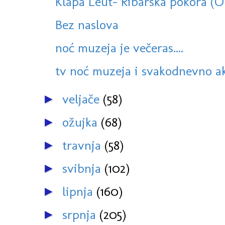
Klapa Leut- Ribarska pokora (
Bez naslova
noć muzeja je večeras....
tv noć muzeja i svakodnevno ak
veljače
(58)
►
ožujka
(68)
►
travnja
(58)
►
svibnja
(102)
►
lipnja
(160)
►
srpnja
(205)
►