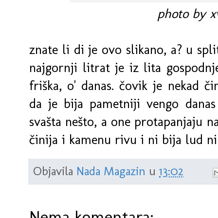
photo by xv
znate li di je ovo slikano, a? u spli
najgornji litrat je iz lita gospodn
friška, o' danas. čovik je nekad č
da je bija pametniji vengo danas
svašta nešto, a one protapanjaju na
činija i kamenu rivu i ni bija lud 
Objavila
Nada Magazin
u
13:02
Nema komentara: