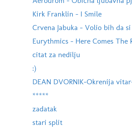
Aerodrom - Obicna ljubavna pj
Kirk Franklin - I Smile
Crvena Jabuka - Volio bih da si
Eurythmics - Here Comes The R
citat za nedilju
:)
DEAN DVORNIK-Okrenija vitar-(
*****
zadatak
stari split