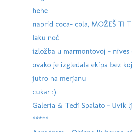
hehe
naprid coca- cola, MOŽEŠ TI TO
laku noć
izložba u marmontovoj - nives č
ovako je izgledala ekipa bez koj
jutro na merjanu
cukar :)
Galeria & Tedi Spalato - Uvik l
*****