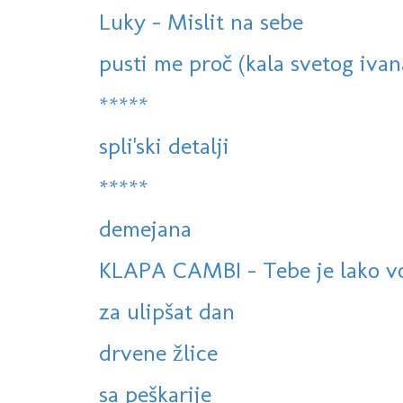
Luky - Mislit na sebe
pusti me proč (kala svetog ivan
*****
spli'ski detalji
*****
demejana
KLAPA CAMBI - Tebe je lako volj
za ulipšat dan
drvene žlice
sa peškarije