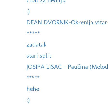
citat za nedilju
:)
DEAN DVORNIK-Okrenija vitar-(
*****
zadatak
stari split
JOSIPA LISAC - Paučina (Melodi
*****
hehe
:)