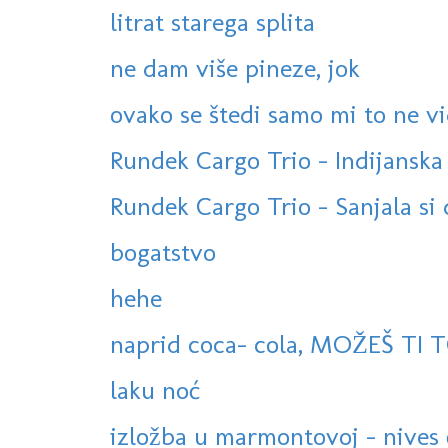
litrat starega splita
ne dam više pineze, jok
ovako se štedi samo mi to ne v
Rundek Cargo Trio - Indijanska (
Rundek Cargo Trio - Sanjala si da
bogatstvo
hehe
naprid coca- cola, MOŽEŠ TI TO
laku noć
izložba u marmontovoj - nives č