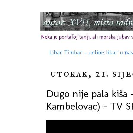
Neka je portafoj tanji, ali morska jubav vr
Libar Timbar - online libar u na
utorak, 21. sij
Dugo nije pala kiša 
Kambelovac) - TV 