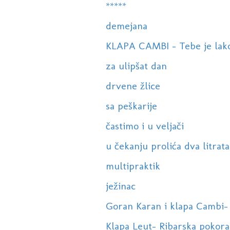
*****
demejana
KLAPA CAMBI - Tebe je lako v
za ulipšat dan
drvene žlice
sa peškarije
častimo i u veljači
u čekanju prolića dva litrata
multipraktik
ježinac
Goran Karan i klapa Cambi- 
Klapa Leut- Ribarska pokor