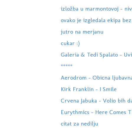
izložba u marmontovoj - nive
ovako je izgledala ekipa bez 
jutro na merjanu
cukar :)
Galeria & Tedi Spalato - Uvi
*****
Aerodrom - Obicna ljubavna
Kirk Franklin - I Smile
Crvena Jabuka - Volio bih da
Eurythmics - Here Comes T
citat za nedilju