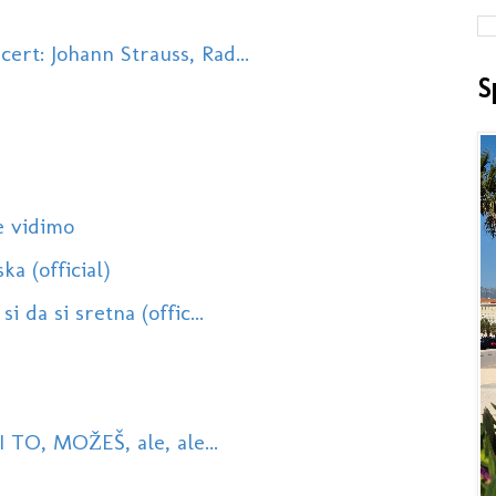
rt: Johann Strauss, Rad...
S
e vidimo
a (official)
 da si sretna (offic...
 TO, MOŽEŠ, ale, ale...