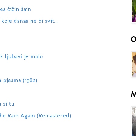
s čičin šain
koje danas ne bi svit...
O
k ljubavi je malo
 pjesma (1982)
M
 si tu
he Rain Again (Remastered)