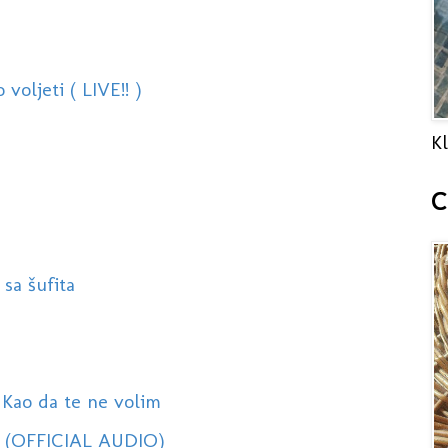
oljeti ( LIVE!! )
Kl
C
 sa šufita
Kao da te ne volim
a (OFFICIAL AUDIO)