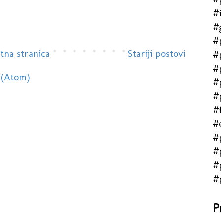
#
#
#
tna stranica
Stariji postovi
#
#
 (Atom)
#
#
#f
#
#
#
#
#
P