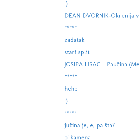
:)
DEAN DVORNIK-Okrenija vita
*****
zadatak
stari split
JOSIPA LISAC - Paučina (Mel
*****
hehe
:)
*****
južina je, e, pa šta?
o' kamena