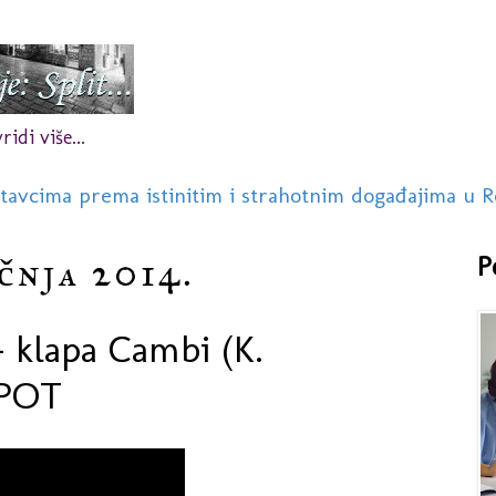
idi više...
stavcima prema istinitim i strahotnim događajima u R
ečnja 2014.
P
- klapa Cambi (K.
SPOT