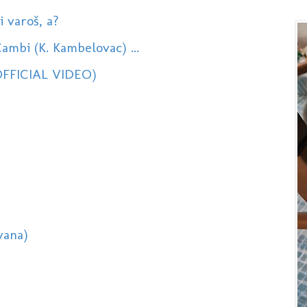
i varoš, a?
Cambi (K. Kambelovac) ...
OFFICIAL VIDEO)
vana)