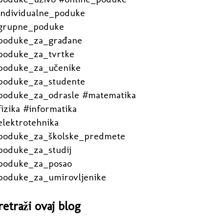
individualne_poduke
grupne_poduke
poduke_za_građane
poduke_za_tvrtke
poduke_za_učenike
poduke_za_studente
poduke_za_odrasle #matematika
izika #informatika
elektrotehnika
poduke_za_školske_predmete
poduke_za_studij
poduke_za_posao
poduke_za_umirovljenike
retraži ovaj blog