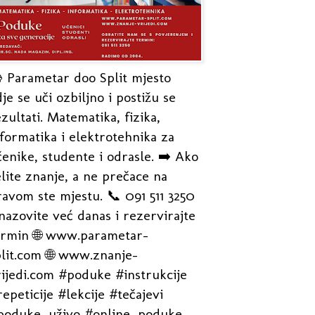
 Parametar doo Split mjesto
je se uči ozbiljno i postižu se
zultati. Matematika, fizika,
formatika i elektrotehnika za
enike, studente i odrasle. ➡️ Ako
lite znanje, a ne prečace na
avom ste mjestu. 📞 091 511 3250
nazovite već danas i rezervirajte
ermin 🌐 www.parametar-
plit.com 🌐 www.znanje-
rijedi.com #poduke #instrukcije
epeticije #lekcije #tečajevi
poduke_uživo #online_poduke