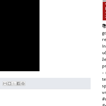

gd
re
in
uč
že
pr
- 
t
s
v
#r
#