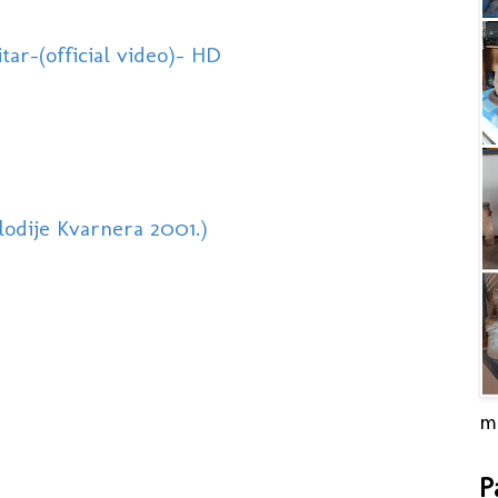
r-(official video)- HD
odije Kvarnera 2001.)
m
P