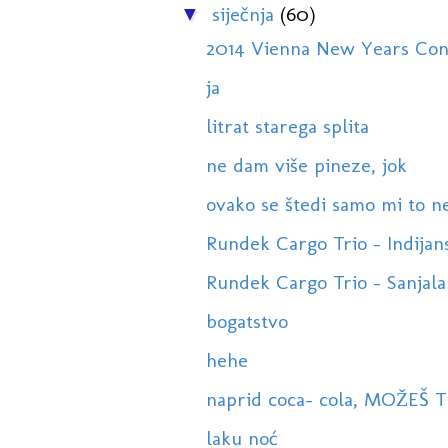
siječnja
(60)
▼
2014 Vienna New Years Conce
ja
litrat starega splita
ne dam više pineze, jok
ovako se štedi samo mi to n
Rundek Cargo Trio - Indijansk
Rundek Cargo Trio - Sanjala si
bogatstvo
hehe
naprid coca- cola, MOŽEŠ TI
laku noć