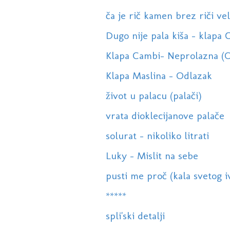
ča je rič kamen brez riči vel
Dugo nije pala kiša - klapa 
Klapa Cambi- Neprolazna (
Klapa Maslina - Odlazak
život u palacu (palači)
vrata dioklecijanove palače
solurat - nikoliko litrati
Luky - Mislit na sebe
pusti me proč (kala svetog i
*****
spli'ski detalji