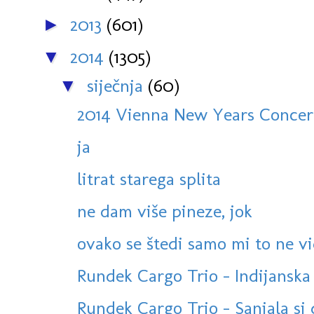
2013
(601)
►
2014
(1305)
▼
siječnja
(60)
▼
2014 Vienna New Years Concert:
ja
litrat starega splita
ne dam više pineze, jok
ovako se štedi samo mi to ne v
Rundek Cargo Trio - Indijanska (
Rundek Cargo Trio - Sanjala si da