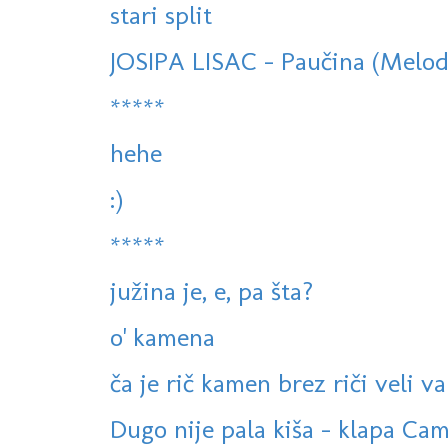
stari split
JOSIPA LISAC - Paučina (Melodi
*****
hehe
:)
*****
južina je, e, pa šta?
o' kamena
ča je rič kamen brez riči veli va
Dugo nije pala kiša - klapa Cam