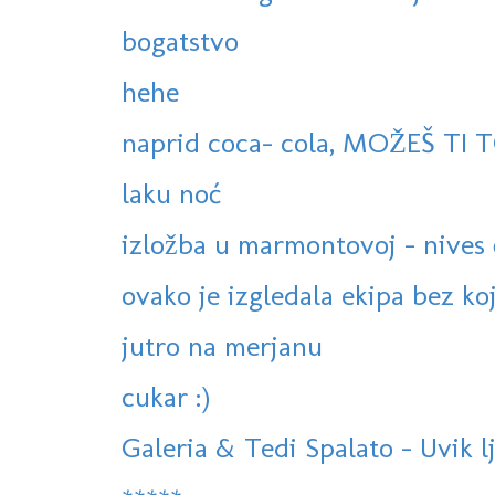
bogatstvo
hehe
naprid coca- cola, MOŽEŠ TI TO
laku noć
izložba u marmontovoj - nives č
ovako je izgledala ekipa bez koj
jutro na merjanu
cukar :)
Galeria & Tedi Spalato - Uvik l