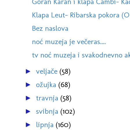
Goran Karan i klapa Cambi- Kao
Klapa Leut- Ribarska pokora (
Bez naslova
noć muzeja je večeras....
tv noć muzeja i svakodnevno ak
veljače
(58)
►
ožujka
(68)
►
travnja
(58)
►
svibnja
(102)
►
lipnja
(160)
►