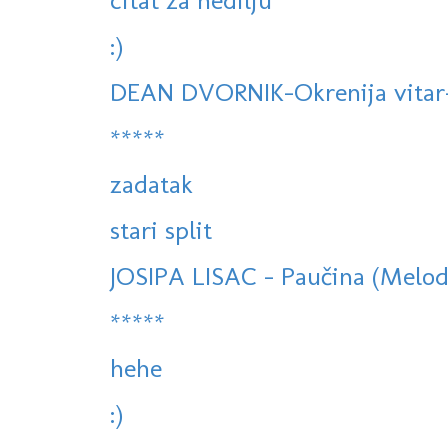
citat za nedilju
:)
DEAN DVORNIK-Okrenija vitar-(
*****
zadatak
stari split
JOSIPA LISAC - Paučina (Melodi
*****
hehe
:)