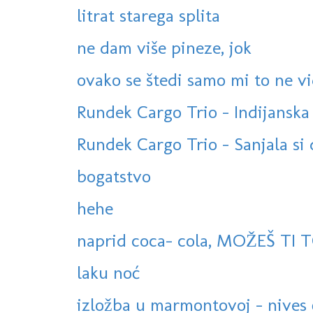
litrat starega splita
ne dam više pineze, jok
ovako se štedi samo mi to ne v
Rundek Cargo Trio - Indijanska (
Rundek Cargo Trio - Sanjala si da
bogatstvo
hehe
naprid coca- cola, MOŽEŠ TI TO
laku noć
izložba u marmontovoj - nives č