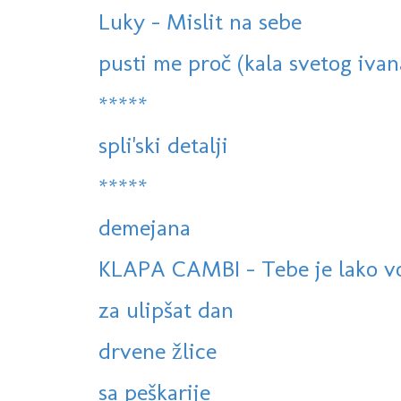
Luky - Mislit na sebe
pusti me proč (kala svetog ivan
*****
spli'ski detalji
*****
demejana
KLAPA CAMBI - Tebe je lako volj
za ulipšat dan
drvene žlice
sa peškarije