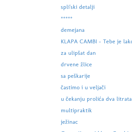
spli'ski detalji
*****
demejana
KLAPA CAMBI - Tebe je lako v
za ulipšat dan
drvene žlice
sa peškarije
častimo i u veljači
u čekanju prolića dva litrata
multipraktik
ježinac