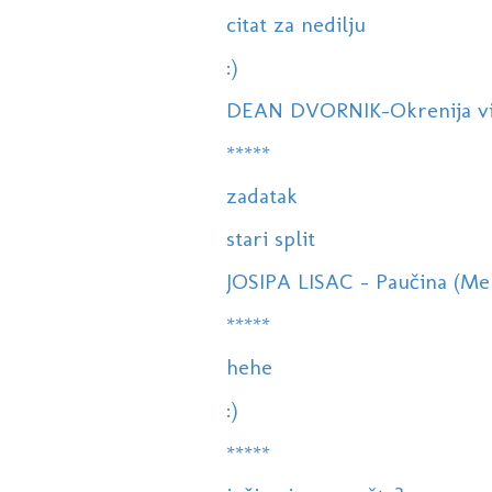
citat za nedilju
:)
DEAN DVORNIK-Okrenija vita
*****
zadatak
stari split
JOSIPA LISAC - Paučina (Mel
*****
hehe
:)
*****