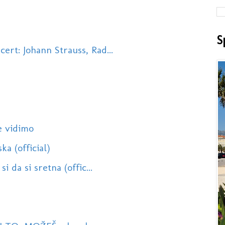
S
rt: Johann Strauss, Rad...
e vidimo
a (official)
 da si sretna (offic...