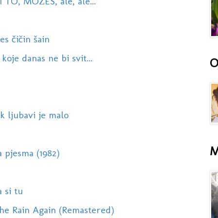
 TO, MOŽEŠ, ale, ale...
s čičin šain
koje danas ne bi svit...
O
k ljubavi je malo
M
 pjesma (1982)
 si tu
he Rain Again (Remastered)