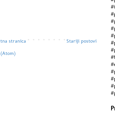
#
#
#
#
#
tna stranica
Stariji postovi
#
#
 (Atom)
#f
#
#
#
#
#
P