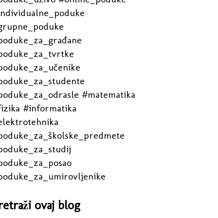
individualne_poduke
grupne_poduke
poduke_za_građane
poduke_za_tvrtke
poduke_za_učenike
poduke_za_studente
poduke_za_odrasle #matematika
izika #informatika
elektrotehnika
poduke_za_školske_predmete
poduke_za_studij
poduke_za_posao
poduke_za_umirovljenike
retraži ovaj blog