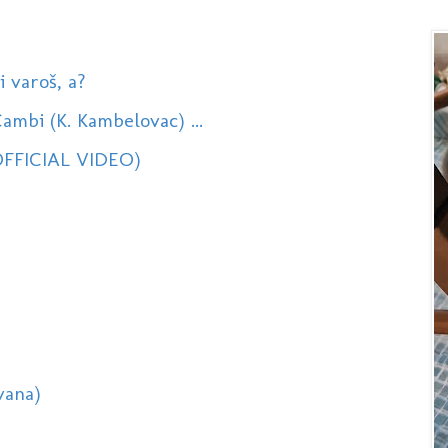
i varoš, a?
Cambi (K. Kambelovac) ...
OFFICIAL VIDEO)
vana)