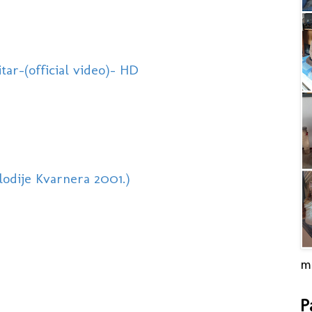
r-(official video)- HD
odije Kvarnera 2001.)
m
P