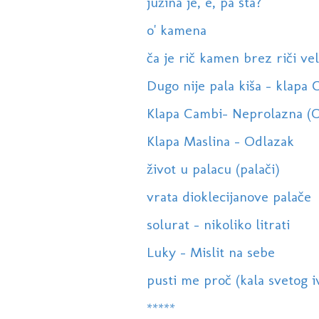
južina je, e, pa šta?
o' kamena
ča je rič kamen brez riči vel
Dugo nije pala kiša - klapa 
Klapa Cambi- Neprolazna (
Klapa Maslina - Odlazak
život u palacu (palači)
vrata dioklecijanove palače
solurat - nikoliko litrati
Luky - Mislit na sebe
pusti me proč (kala svetog i
*****