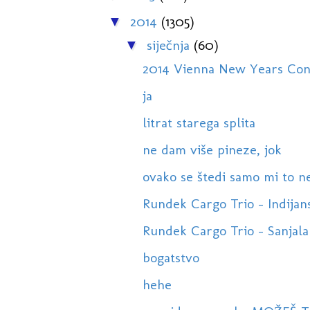
2014
(1305)
▼
siječnja
(60)
▼
2014 Vienna New Years Conce
ja
litrat starega splita
ne dam više pineze, jok
ovako se štedi samo mi to n
Rundek Cargo Trio - Indijansk
Rundek Cargo Trio - Sanjala si
bogatstvo
hehe