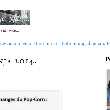
idi više...
stavcima prema istinitim i strahotnim događajima u R
nja 2014.
P