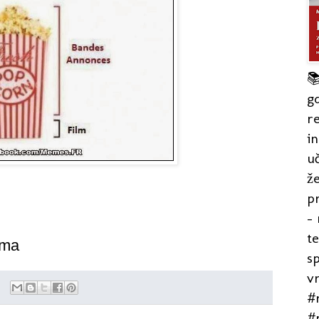

gd
re
in
uč
že
pr
- 
t
kma
s
v
#r
#