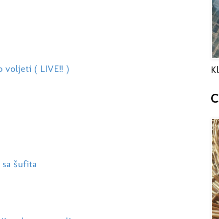
oljeti ( LIVE!! )
Kl
C
 sa šufita