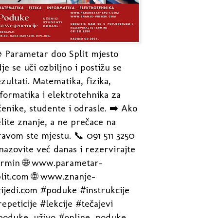
 Parametar doo Split mjesto
je se uči ozbiljno i postižu se
zultati. Matematika, fizika,
formatika i elektrotehnika za
enike, studente i odrasle. ➡️ Ako
lite znanje, a ne prečace na
avom ste mjestu. 📞 091 511 3250
nazovite već danas i rezervirajte
ermin 🌐 www.parametar-
plit.com 🌐 www.znanje-
rijedi.com #poduke #instrukcije
epeticije #lekcije #tečajevi
poduke_uživo #online_poduke