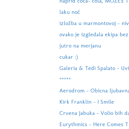
naprid coca- cola, MOŽEŠ TI
laku noć
izložba u marmontovoj - nive
ovako je izgledala ekipa bez 
jutro na merjanu
cukar :)
Galeria & Tedi Spalato - Uvi
*****
Aerodrom - Obicna ljubavna
Kirk Franklin - I Smile
Crvena Jabuka - Volio bih da
Eurythmics - Here Comes T