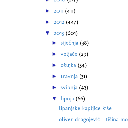
2011
(411)
►
2012
(447)
►
2013
(601)
▼
siječnja
(38)
►
veljače
(29)
►
ožujka
(34)
►
travnja
(31)
►
svibnja
(43)
►
lipnja
(66)
▼
lipanjske kapljice kiše
oliver dragojević - tišina mo