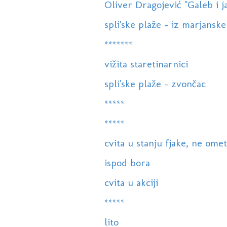
Oliver Dragojević "Galeb i j
spli'ske plaže - iz marjanske
*******
vižita staretinarnici
spli'ske plaže - zvončac
*****
*****
cvita u stanju fjake, ne ometa
ispod bora
cvita u akciji
*****
lito