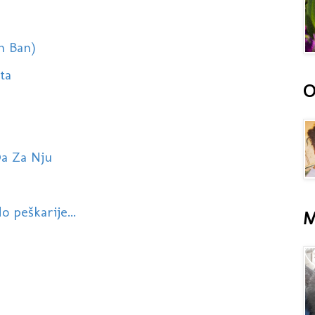
an Ban)
eta
O
Da Za Nju
o peškarije...
M