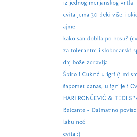
iz jednog merjanskog vrtla
cvita jema 30 deki više i okic
ajme
kako san dobila po nosu? (cv
za tolerantni i slobodarski s
daj bože zdravlja
Špiro i Cukrić u igri (i mi sm
šapomet danas, u igri je i Cvi
HARI RONČEVIĆ & TEDI SPA
Belcante - Dalmatino poviscu
laku noć
cvita :)