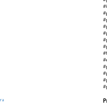
#
#
#
#
#
#
#
#f
#
#
#
#
#
ra
P