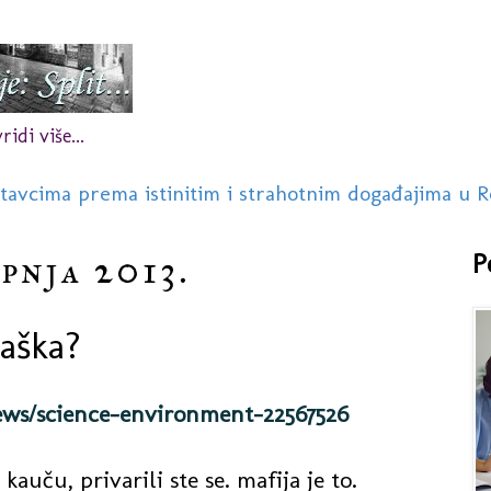
idi više...
stavcima prema istinitim i strahotnim događajima u R
pnja 2013.
P
maška?
ews/science-environment-22567526
kauču, privarili ste se. mafija je to.