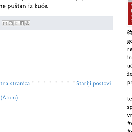
ne puštan iz kuće.

gd
re
in
uč
že
pr
tna stranica
Stariji postovi
- 
 (Atom)
t
s
v
#r
#