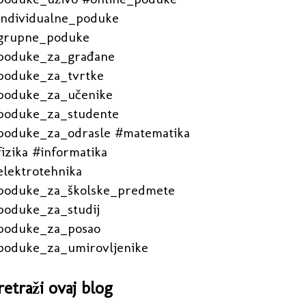
individualne_poduke
grupne_poduke
poduke_za_građane
poduke_za_tvrtke
poduke_za_učenike
poduke_za_studente
poduke_za_odrasle #matematika
izika #informatika
elektrotehnika
poduke_za_školske_predmete
poduke_za_studij
poduke_za_posao
poduke_za_umirovljenike
retraži ovaj blog