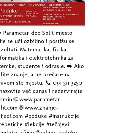
 Parametar doo Split mjesto
je se uči ozbiljno i postižu se
zultati. Matematika, fizika,
formatika i elektrotehnika za
enike, studente i odrasle. ➡️ Ako
lite znanje, a ne prečace na
avom ste mjestu. 📞 091 511 3250
nazovite već danas i rezervirajte
ermin 🌐 www.parametar-
plit.com 🌐 www.znanje-
rijedi.com #poduke #instrukcije
epeticije #lekcije #tečajevi
poduke_uživo #online_poduke