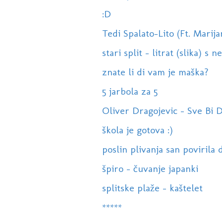
:D
Tedi Spalato-Lito (Ft. Marij
stari split - litrat (slika) s n
znate li di vam je maška?
5 jarbola za 5
Oliver Dragojevic - Sve Bi 
škola je gotova :)
poslin plivanja san povirila d
špiro - čuvanje japanki
splitske plaže - kaštelet
*****