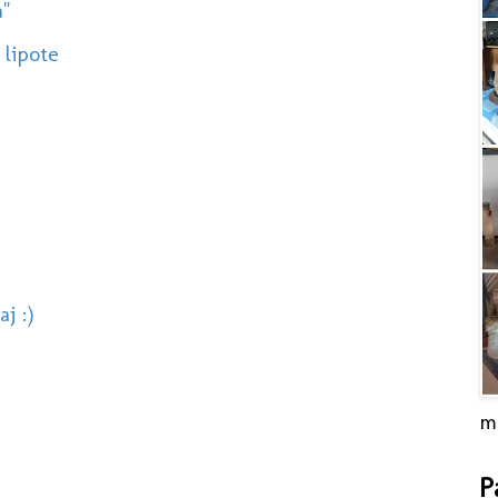
a"
 lipote
j :)
m
P