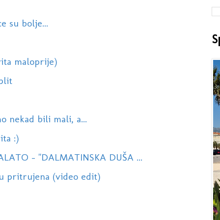
e su bolje...
S
ita maloprije)
plit
o nekad bili mali, a...
ta :)
LATO - ''DALMATINSKA DUŠA ...
 pritrujena (video edit)