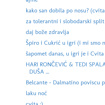
kako san dobila po nosu? (cvita
za tolerantni i slobodarski split
daj bože zdravlja
Špiro i Cukrić u igri (i mi smo ne
šapomet danas, u igri je i Cvita 
HARI RONČEVIĆ & TEDI SPAL
DUŠA ...
Belcante - Dalmatino poviscu pr
laku noć
cvita :)