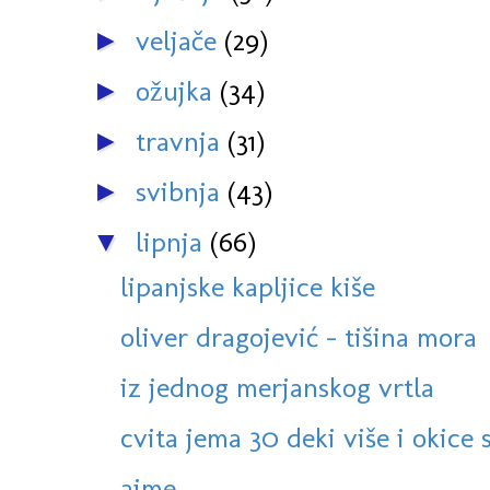
veljače
(29)
►
ožujka
(34)
►
travnja
(31)
►
svibnja
(43)
►
lipnja
(66)
▼
lipanjske kapljice kiše
oliver dragojević - tišina mora
iz jednog merjanskog vrtla
cvita jema 30 deki više i okice s
ajme