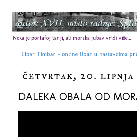
Neka je portafoj tanji, ali morska jubav vridi više...
Libar Timbar - online libar u nastavcima pr
četvrtak, 20. lipnja 
DALEKA OBALA OD MOR