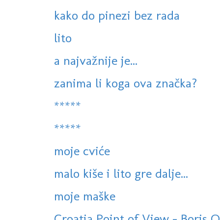
kako do pinezi bez rada
lito
a najvažnije je...
zanima li koga ova značka?
*****
*****
moje cviće
malo kiše i lito gre dalje...
moje maške
Croatia Point of View - Boris Oš