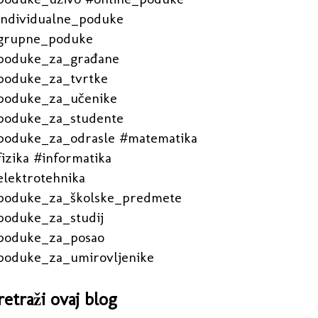
individualne_poduke
grupne_poduke
poduke_za_građane
poduke_za_tvrtke
poduke_za_učenike
poduke_za_studente
poduke_za_odrasle #matematika
izika #informatika
elektrotehnika
poduke_za_školske_predmete
poduke_za_studij
poduke_za_posao
poduke_za_umirovljenike
retraži ovaj blog