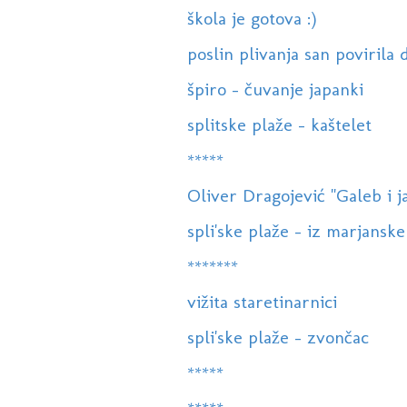
škola je gotova :)
poslin plivanja san povirila d
špiro - čuvanje japanki
splitske plaže - kaštelet
*****
Oliver Dragojević "Galeb i j
spli'ske plaže - iz marjanske
*******
vižita staretinarnici
spli'ske plaže - zvončac
*****