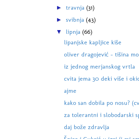
travnja
(31)
►
svibnja
(43)
►
lipnja
(66)
▼
lipanjske kapljice kiše
oliver dragojević - tišina mo
iz jednog merjanskog vrtla
cvita jema 30 deki više i okic
ajme
kako san dobila po nosu? (cv
za tolerantni i slobodarski s
daj bože zdravlja