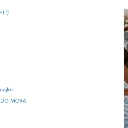
j :)
majko
 DO MORA