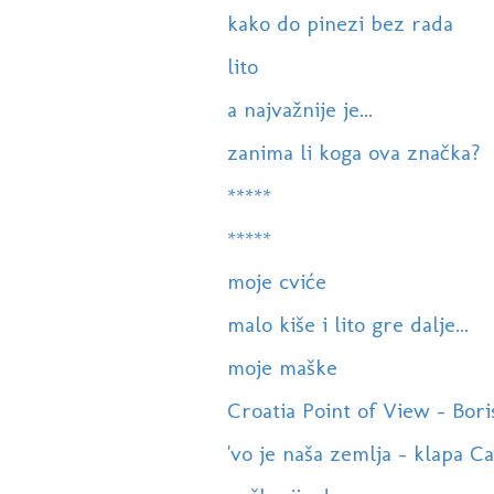
kako do pinezi bez rada
lito
a najvažnije je...
zanima li koga ova značka?
*****
*****
moje cviće
malo kiše i lito gre dalje...
moje maške
Croatia Point of View - Boris
'vo je naša zemlja - klapa 