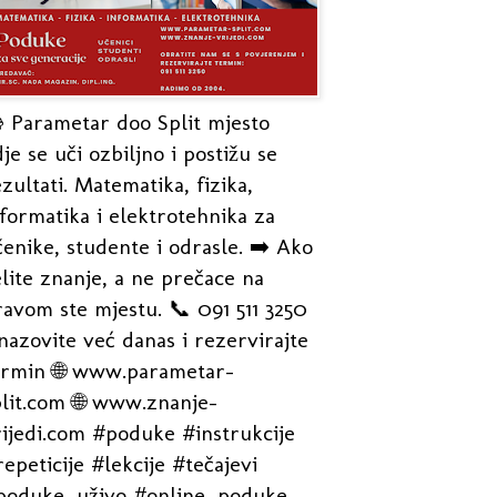
 Parametar doo Split mjesto
je se uči ozbiljno i postižu se
zultati. Matematika, fizika,
formatika i elektrotehnika za
enike, studente i odrasle. ➡️ Ako
lite znanje, a ne prečace na
avom ste mjestu. 📞 091 511 3250
nazovite već danas i rezervirajte
ermin 🌐 www.parametar-
plit.com 🌐 www.znanje-
rijedi.com #poduke #instrukcije
epeticije #lekcije #tečajevi
poduke_uživo #online_poduke