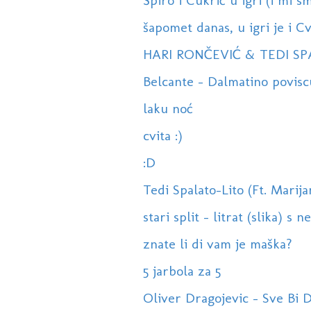
Špiro i Cukrić u igri (i mi sm
šapomet danas, u igri je i Cvi
HARI RONČEVIĆ & TEDI SPA
Belcante - Dalmatino poviscu
laku noć
cvita :)
:D
Tedi Spalato-Lito (Ft. Marij
stari split - litrat (slika) s n
znate li di vam je maška?
5 jarbola za 5
Oliver Dragojevic - Sve Bi 