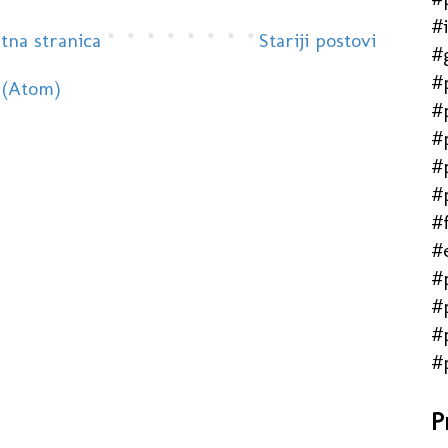
#
tna stranica
Stariji postovi
#
#
 (Atom)
#
#
#
#
#f
#
#
#
#
#
P