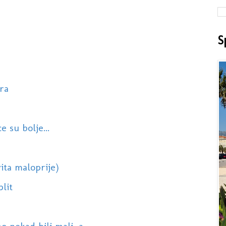
S
ra
e su bolje...
ita maloprije)
plit