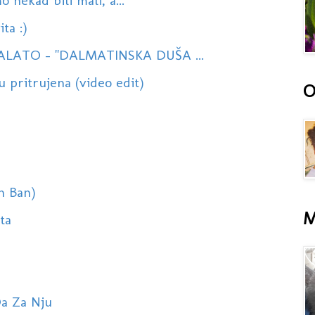
o nekad bili mali, a...
ta :)
LATO - ''DALMATINSKA DUŠA ...
 pritrujena (video edit)
O
an Ban)
M
eta
Da Za Nju