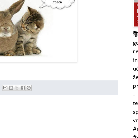

gd
re
in
uč
že
pr
- 
t
s
v
#r
#