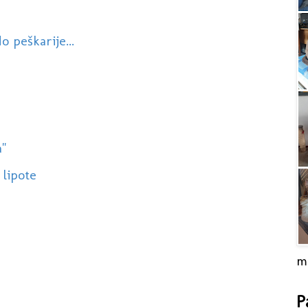
o peškarije...
a"
 lipote
m
P