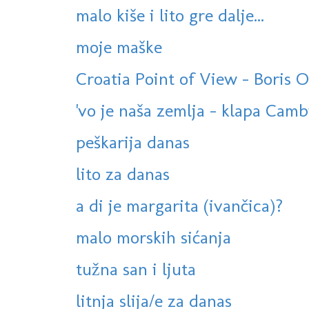
malo kiše i lito gre dalje...
moje maške
Croatia Point of View - Boris Oš
'vo je naša zemlja - klapa Cam
peškarija danas
lito za danas
a di je margarita (ivančica)?
malo morskih sićanja
tužna san i ljuta
litnja slija/e za danas