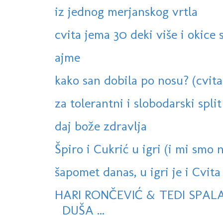
iz jednog merjanskog vrtla
cvita jema 30 deki više i okice s
ajme
kako san dobila po nosu? (cvita
za tolerantni i slobodarski split
daj bože zdravlja
Špiro i Cukrić u igri (i mi smo ne
šapomet danas, u igri je i Cvita 
HARI RONČEVIĆ & TEDI SPAL
DUŠA ...