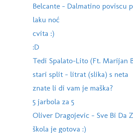
Belcante - Dalmatino poviscu pr
laku noć
cvita :)
:D
Tedi Spalato-Lito (Ft. Marijan 
stari split - litrat (slika) s neta
znate li di vam je maška?
5 jarbola za 5
Oliver Dragojevic - Sve Bi Da 
škola je gotova :)