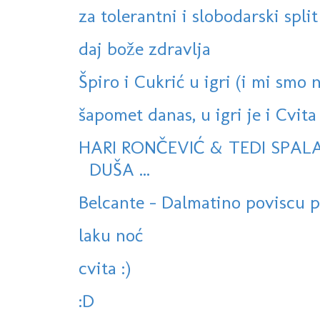
za tolerantni i slobodarski split
daj bože zdravlja
Špiro i Cukrić u igri (i mi smo ne
šapomet danas, u igri je i Cvita 
HARI RONČEVIĆ & TEDI SPAL
DUŠA ...
Belcante - Dalmatino poviscu pr
laku noć
cvita :)
:D