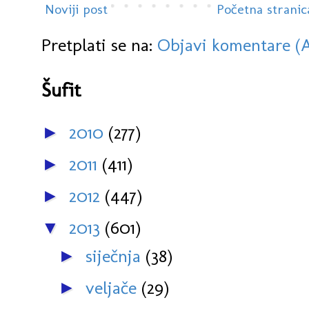
Noviji post
Početna stranic
Pretplati se na:
Objavi komentare (
Šufit
2010
(277)
►
2011
(411)
►
2012
(447)
►
2013
(601)
▼
siječnja
(38)
►
veljače
(29)
►