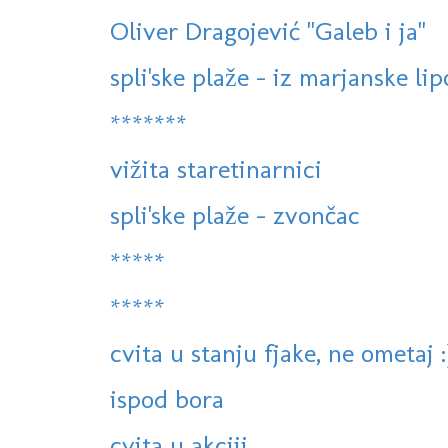
Oliver Dragojević "Galeb i ja"
spli'ske plaže - iz marjanske lip
*******
vižita staretinarnici
spli'ske plaže - zvončac
*****
*****
cvita u stanju fjake, ne ometaj :
ispod bora
cvita u akciji