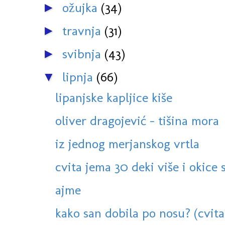
ožujka
(34)
►
travnja
(31)
►
svibnja
(43)
►
lipnja
(66)
▼
lipanjske kapljice kiše
oliver dragojević - tišina mora
iz jednog merjanskog vrtla
cvita jema 30 deki više i okice s
ajme
kako san dobila po nosu? (cvita