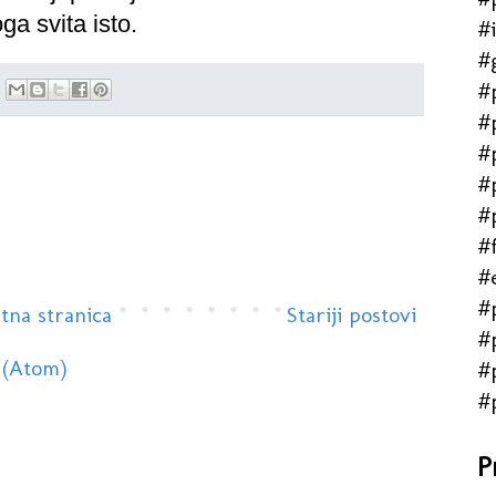
ga svita isto.
#
#
#
#
#
#
#
#f
#
#
tna stranica
Stariji postovi
#
 (Atom)
#
#
P