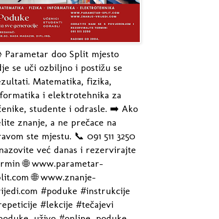
 Parametar doo Split mjesto
je se uči ozbiljno i postižu se
zultati. Matematika, fizika,
formatika i elektrotehnika za
enike, studente i odrasle. ➡️ Ako
lite znanje, a ne prečace na
avom ste mjestu. 📞 091 511 3250
nazovite već danas i rezervirajte
ermin 🌐 www.parametar-
plit.com 🌐 www.znanje-
rijedi.com #poduke #instrukcije
epeticije #lekcije #tečajevi
poduke_uživo #online_poduke