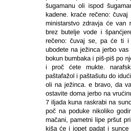
šugamanu oli ispod šugamana,
kadene. kraće rečeno: čuvaj sv
ministarstvo zdravja će van
brez butelje vode i španćjer
rečeno: čuvaj se, pa će ti i
ubodete na ježinca jerbo vas 
bokun bumbaka i piš-piš po nje
i proč ćete mukte. narafsk
paštafažol i paštašutu do idući
oli na ježinca. e bravo, da v
ostavite doma jerbo na vrućinu
7 iljada kuna raskrabi na sunc
poč na poduke nikoliko godin,
mačani, pametni lipe pršut pr
kiša će i jopet padat i sunce ć