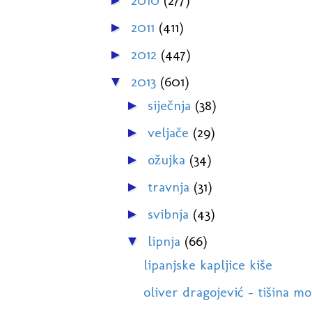
2010
(277)
►
2011
(411)
►
2012
(447)
►
2013
(601)
▼
siječnja
(38)
►
veljače
(29)
►
ožujka
(34)
►
travnja
(31)
►
svibnja
(43)
►
lipnja
(66)
▼
lipanjske kapljice kiše
oliver dragojević - tišina mo