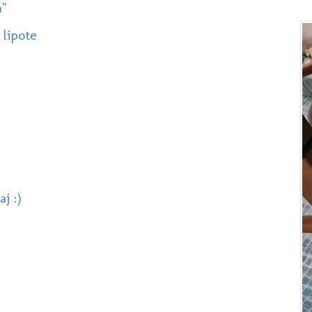
a"
 lipote
j :)