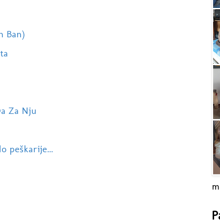
an Ban)
eta
Da Za Nju
o peškarije...
m
P