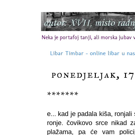
Neka je portafoj tanji, ali morska jubav vr
Libar Timbar - online libar u na
ponedjeljak, 17
*******
e... kad je padala kiša, ronja
ronje. čovikovo srce nikad z
plažama, pa će vam policij