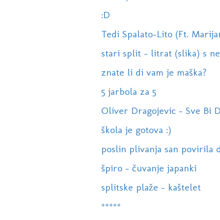
:D
Tedi Spalato-Lito (Ft. Marij
stari split - litrat (slika) s n
znate li di vam je maška?
5 jarbola za 5
Oliver Dragojevic - Sve Bi 
škola je gotova :)
poslin plivanja san povirila d
špiro - čuvanje japanki
splitske plaže - kaštelet
*****