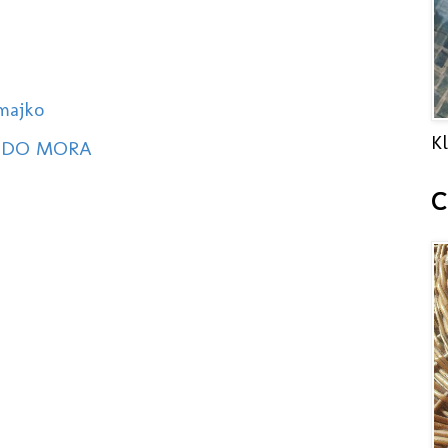
majko
Kl
 DO MORA
C