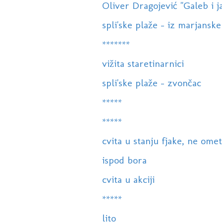
Oliver Dragojević "Galeb i j
spli'ske plaže - iz marjanske
*******
vižita staretinarnici
spli'ske plaže - zvončac
*****
*****
cvita u stanju fjake, ne ometa
ispod bora
cvita u akciji
*****
lito