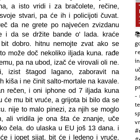
 a isto vridi i za bračolete, rečine,
oje stvari, pa će ih i policijoti čuvat.
 reč da ne grete po najvećen zvizdanu
e i da se držite bande o' lada. kraće

gd
 bit dobro. hitnu nemojte zvat ako se
re
to može doč nekoliko iljada kuna. rađe
in
mu, pa na ubod, izač će virovali oli ne.
uč
i, izist štagod lagano, zaboravit na
že
h kiša i ne činit salto-mortale na kavale.
pr
an rečen, i oni iphone od 7 iljada kuna
- 
 će mu bit vruće, a grijota bi bilo da se
t
u. nije to malo pinezi, za njih se moglo
s
 ali vridila je ona šta će znanje, uče
v
iko čela. do ulaska u EU još 13 dana. i
#r
e i jopet sijat. bit će i ledeno i vruće.
#