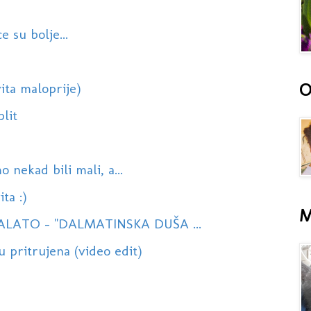
e su bolje...
O
ita maloprije)
plit
o nekad bili mali, a...
ta :)
M
LATO - ''DALMATINSKA DUŠA ...
 pritrujena (video edit)