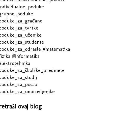
individualne_poduke
grupne_poduke
poduke_za_građane
poduke_za_tvrtke
poduke_za_učenike
poduke_za_studente
poduke_za_odrasle #matematika
izika #informatika
elektrotehnika
poduke_za_školske_predmete
poduke_za_studij
poduke_za_posao
poduke_za_umirovljenike
retraži ovaj blog