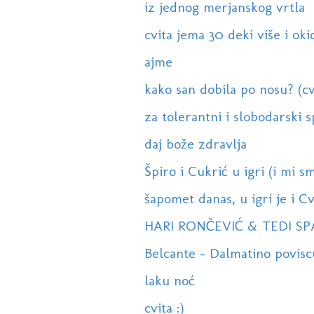
iz jednog merjanskog vrtla
cvita jema 30 deki više i okic
ajme
kako san dobila po nosu? (cv
za tolerantni i slobodarski s
daj bože zdravlja
Špiro i Cukrić u igri (i mi sm
šapomet danas, u igri je i Cvi
HARI RONČEVIĆ & TEDI SPA
Belcante - Dalmatino poviscu
laku noć
cvita :)