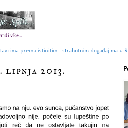
idi više...
stavcima prema istinitim i strahotnim događajima u R
. lipnja 2013.
P
li smo na nju. evo sunca, pučanstvo jopet
adovoljno nije. počele su lupeštine po
oti reč da ne ostavljate takujin na