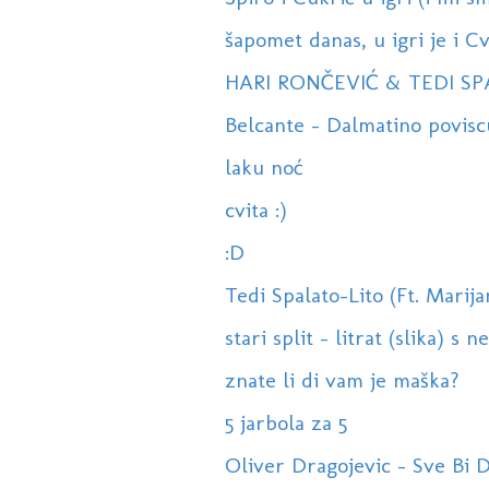
šapomet danas, u igri je i Cvi
HARI RONČEVIĆ & TEDI SPA
Belcante - Dalmatino poviscu
laku noć
cvita :)
:D
Tedi Spalato-Lito (Ft. Marij
stari split - litrat (slika) s n
znate li di vam je maška?
5 jarbola za 5
Oliver Dragojevic - Sve Bi 