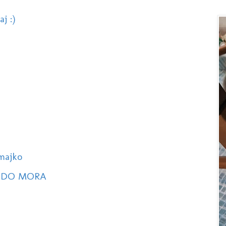
j :)
majko
 DO MORA