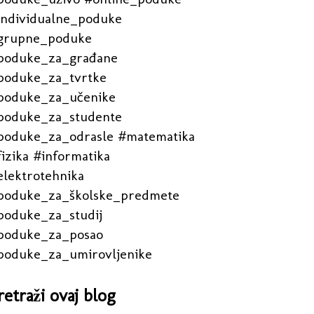
individualne_poduke
grupne_poduke
poduke_za_građane
poduke_za_tvrtke
poduke_za_učenike
poduke_za_studente
poduke_za_odrasle #matematika
izika #informatika
elektrotehnika
poduke_za_školske_predmete
poduke_za_studij
poduke_za_posao
poduke_za_umirovljenike
retraži ovaj blog