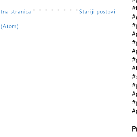
#
tna stranica
Stariji postovi
#
#
 (Atom)
#
#
#
#
#f
#
#
#
#
#
P