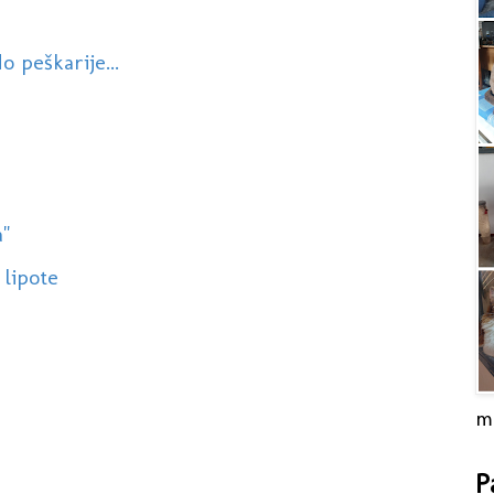
o peškarije...
a"
 lipote
m
P