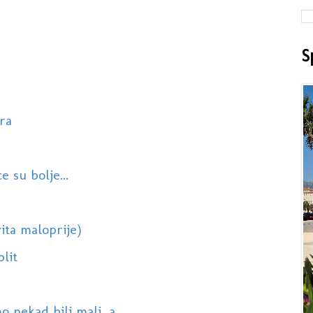
S
ra
e su bolje...
ita maloprije)
plit
o nekad bili mali, a...