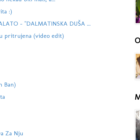
ta :)
LATO - ''DALMATINSKA DUŠA ...
 pritrujena (video edit)
O
an Ban)
M
eta
Da Za Nju