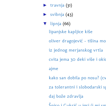
travnja
(31)
►
svibnja
(43)
►
lipnja
(66)
▼
lipanjske kapljice kiše
oliver dragojević - tišina mo
iz jednog merjanskog vrtla
cvita jema 30 deki više i okic
ajme
kako san dobila po nosu? (cv
za tolerantni i slobodarski s
daj bože zdravlja
Špiro i Cukrić u igri (i mi sm