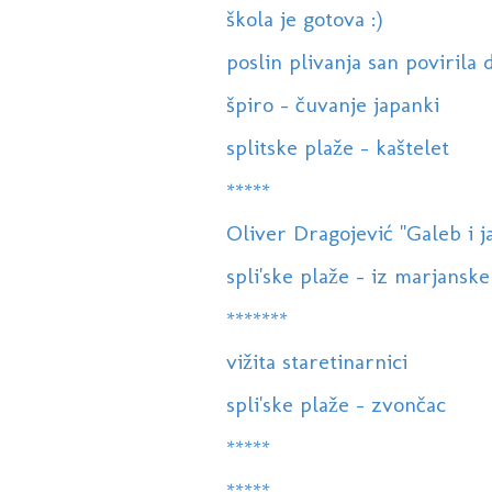
škola je gotova :)
poslin plivanja san povirila d
špiro - čuvanje japanki
splitske plaže - kaštelet
*****
Oliver Dragojević "Galeb i j
spli'ske plaže - iz marjanske
*******
vižita staretinarnici
spli'ske plaže - zvončac
*****
*****