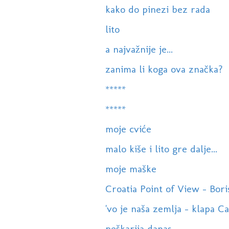
kako do pinezi bez rada
lito
a najvažnije je...
zanima li koga ova značka?
*****
*****
moje cviće
malo kiše i lito gre dalje...
moje maške
Croatia Point of View - Boris
'vo je naša zemlja - klapa 
peškarija danas