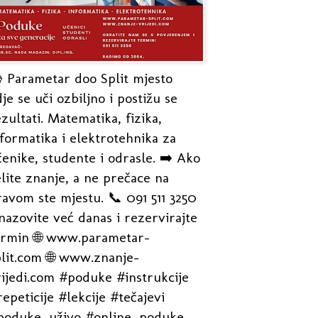
 Parametar doo Split mjesto
je se uči ozbiljno i postižu se
zultati. Matematika, fizika,
formatika i elektrotehnika za
enike, studente i odrasle. ➡️ Ako
lite znanje, a ne prečace na
avom ste mjestu. 📞 091 511 3250
nazovite već danas i rezervirajte
ermin 🌐 www.parametar-
plit.com 🌐 www.znanje-
rijedi.com #poduke #instrukcije
epeticije #lekcije #tečajevi
poduke_uživo #online_poduke