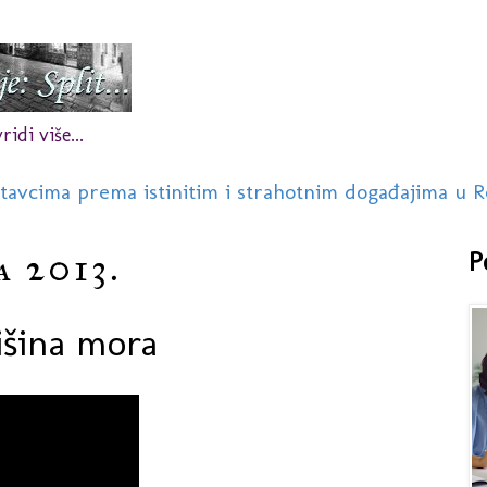
idi više...
stavcima prema istinitim i strahotnim događajima u R
a 2013.
P
tišina mora