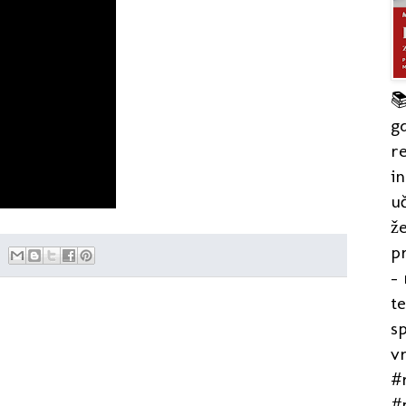

gd
re
in
uč
že
pr
- 
t
s
v
#r
#