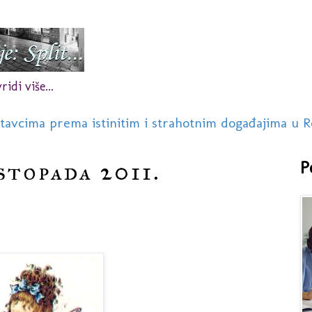
idi više...
stavcima prema istinitim i strahotnim događajima u R
istopada 2011.
P