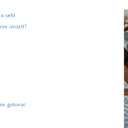
 o sebi
kve uvozit?
kov gotovac