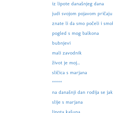
iz lipote današnjeg dana
judi svojom pojavom pričaju
znate li da smo počeli i smo
pogled s mog balkona
bubnjevi
mali zavodnik
život je moj...
sličica s marjana
*****
na današnji dan rodija se ja
slije s marjana
lipota kašuna