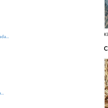
Kl
da...
C
..