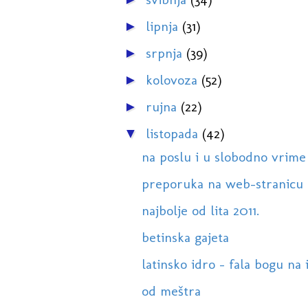
lipnja
(31)
►
srpnja
(39)
►
kolovoza
(52)
►
rujna
(22)
►
listopada
(42)
▼
na poslu i u slobodno vrime
preporuka na web-stranicu
najbolje od lita 2011.
betinska gajeta
latinsko idro - fala bogu na i
od meštra