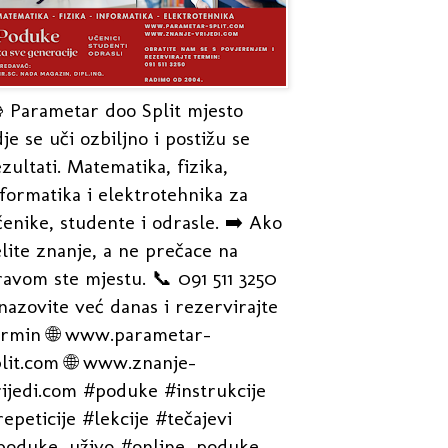
 Parametar doo Split mjesto
je se uči ozbiljno i postižu se
zultati. Matematika, fizika,
formatika i elektrotehnika za
enike, studente i odrasle. ➡️ Ako
lite znanje, a ne prečace na
avom ste mjestu. 📞 091 511 3250
nazovite već danas i rezervirajte
ermin 🌐 www.parametar-
plit.com 🌐 www.znanje-
rijedi.com #poduke #instrukcije
epeticije #lekcije #tečajevi
poduke_uživo #online_poduke