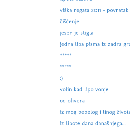
viška regata 2011 - povratak
čišćenje
jesen je stigla
jedna lipa pisma iz zadra gra
*****
*****
:)
volin kad lipo vonje
od olivera
iz mog bebelog i linog života.
iz lipote dana današnjega...