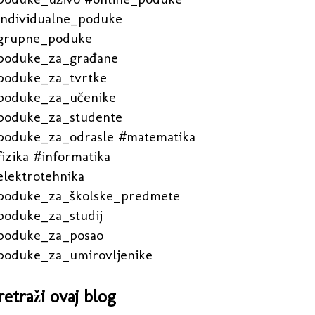
individualne_poduke
grupne_poduke
poduke_za_građane
poduke_za_tvrtke
poduke_za_učenike
poduke_za_studente
poduke_za_odrasle #matematika
izika #informatika
elektrotehnika
poduke_za_školske_predmete
poduke_za_studij
poduke_za_posao
poduke_za_umirovljenike
retraži ovaj blog