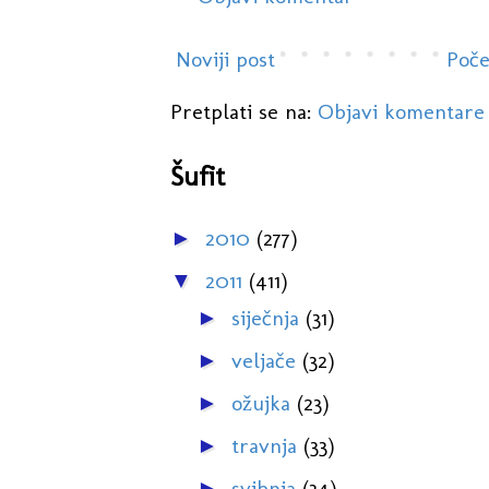
Noviji post
Poče
Pretplati se na:
Objavi komentare
Šufit
2010
(277)
►
2011
(411)
▼
siječnja
(31)
►
veljače
(32)
►
ožujka
(23)
►
travnja
(33)
►
svibnja
(34)
►