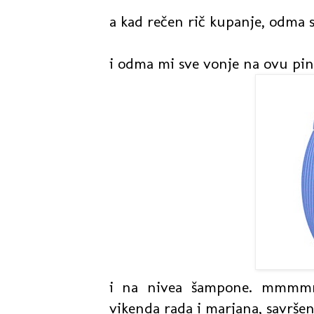
a kad rečen rič kupanje, odma se
i odma mi sve vonje na ovu pin
i na nivea šampone. mmmmmm
vikenda rada i marjana, savršen