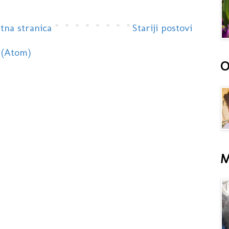
tna stranica
Stariji postovi
 (Atom)
O
M