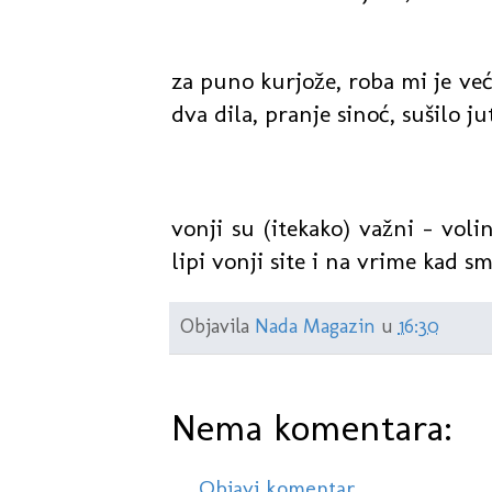
za puno kurjože, roba mi je već č
dva dila, pranje sinoć, sušilo ju
vonji su (itekako) važni - voli
lipi vonji site i na vrime kad sm
Objavila
Nada Magazin
u
16:30
Nema komentara:
Objavi komentar