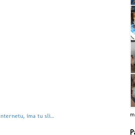
m
nternetu, ima tu sli...
P