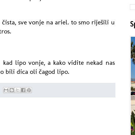
ista, sve vonje na ariel. to smo riješili u
S
tros.
n kad lipo vonje, a kako vidite nekad nas
o bili dica oli čagod lipo.