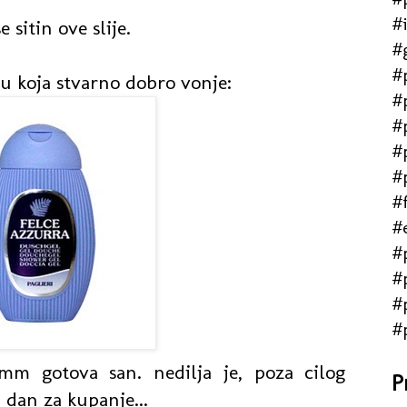
#
 sitin ove slije.
#
#
u koja stvarno dobro vonje:
#
#
#
#
#f
#
#
#
#
#
 gotova san. nedilja je, poza cilog
P
 dan za kupanje...