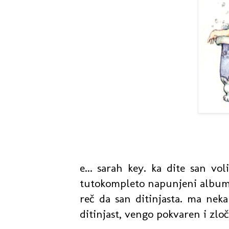
e... sarah key. ka dite san vol
tutokompleto napunjeni album 
reč da san ditinjasta. ma neka 
ditinjast, vengo pokvaren i zloč